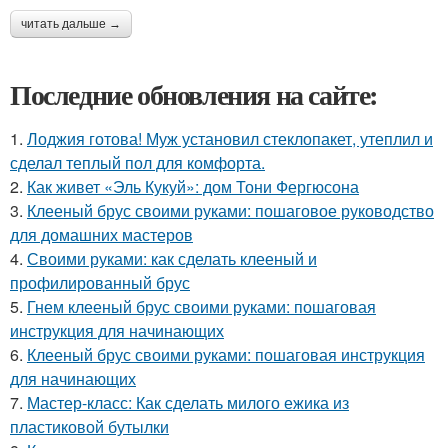
читать дальше →
Последние обновления на сайте:
1.
Лоджия готова! Муж установил стеклопакет, утеплил и
сделал теплый пол для комфорта.
2.
Как живет «Эль Кукуй»: дом Тони Фергюсона
3.
Клееный брус своими руками: пошаговое руководство
для домашних мастеров
4.
Своими руками: как сделать клееный и
профилированный брус
5.
Гнем клееный брус своими руками: пошаговая
инструкция для начинающих
6.
Клееный брус своими руками: пошаговая инструкция
для начинающих
7.
Мастер-класс: Как сделать милого ежика из
пластиковой бутылки