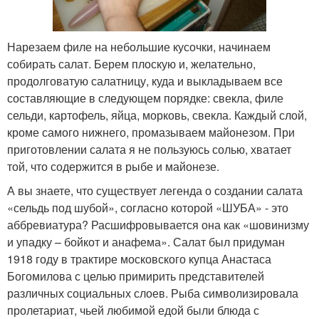
Нарезаем филе на небольшие кусочки, начинаем
собирать салат. Берем плоскую и, желательно,
продолговатую салатницу, куда и выкладываем все
составляющие в следующем порядке: свекла, филе
сельди, картофель, яйца, морковь, свекла. Каждый слой,
кроме самого нижнего, промазываем майонезом. При
приготовлении салата я не пользуюсь солью, хватает
той, что содержится в рыбе и майонезе.
А вы знаете, что существует легенда о создании салата
«сельдь под шубой», согласно которой «ШУБА» - это
аббревиатура? Расшифровывается она как «шовинизму
и упадку – бойкот и анафема». Салат был придуман
1918 году в трактире московского купца Анастаса
Богомилова с целью примирить представителей
различных социальных слоев. Рыба символизировала
пролетариат, чьей любимой едой были блюда с