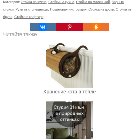
Категории:
Стойка на кухне
,
Стойки на кухне
,
Стойка на маленькой
,
Барные
стойки
,
Руки из столешницы
,
Пошаговая инструкция
,
Стойка из доски
,
Стойка из
бруса
,
Стойка в квартире
Читайте также
Хранение кота в тепле