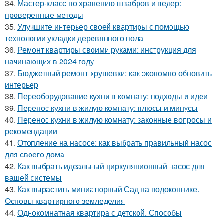
34.
Мастер-класс по хранению швабров и ведер:
проверенные методы
35.
Улучшите интерьер своей квартиры с помощью
технологии укладки деревянного пола
36.
Ремонт квартиры своими руками: инструкция для
начинающих в 2024 году
37.
Бюджетный ремонт хрущевки: как экономно обновить
интерьер
38.
Переоборудование кухни в комнату: подходы и идеи
39.
Перенос кухни в жилую комнату: плюсы и минусы
40.
Перенос кухни в жилую комнату: законные вопросы и
рекомендации
41.
Отопление на насосе: как выбрать правильный насос
для своего дома
42.
Как выбрать идеальный циркуляционный насос для
вашей системы
43.
Как вырастить миниатюрный Сад на подоконнике.
Основы квартирного земледелия
44.
Однокомнатная квартира с детской. Способы