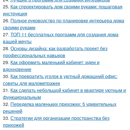
25.
Как спроектировать дом своими руками: пошаговая
инструкция
26.
Полное руководство по планировке интерьера дома
своими руками
27.
ТОП-11 бесплатных программ для создания дома
вашей мечты
28.
Основы дизайна: как разработать проект без
профессиональных навыков
29.
Как оформить маленький кабинет: идеи и
вдохновение
30.
Как превратить уголок в уютный домашний офис:
советы для малометражек
31.
Как сделать небольшой кабинет в квартире уютным и
функциональным
32.
Переделка маленьких прихожих: 5 удивительных
решений
33.
Стратегии для организации пространства без
прихожей