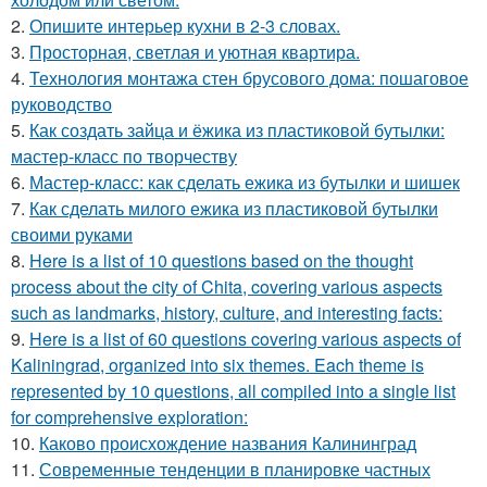
2.
Опишите интерьер кухни в 2-3 словах.
3.
Просторная, светлая и уютная квартира.
4.
Технология монтажа стен брусового дома: пошаговое
руководство
5.
Как создать зайца и ёжика из пластиковой бутылки:
мастер-класс по творчеству
6.
Мастер-класс: как сделать ежика из бутылки и шишек
7.
Как сделать милого ежика из пластиковой бутылки
своими руками
8.
Here is a list of 10 questions based on the thought
process about the city of Chita, covering various aspects
such as landmarks, history, culture, and interesting facts:
9.
Here is a list of 60 questions covering various aspects of
Kaliningrad, organized into six themes. Each theme is
represented by 10 questions, all compiled into a single list
for comprehensive exploration:
10.
Каково происхождение названия Калининград
11.
Современные тенденции в планировке частных