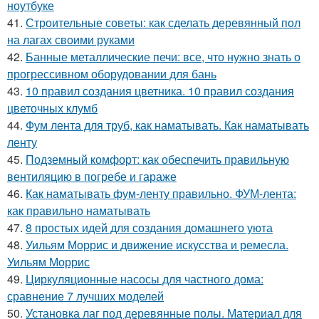
ноутбуке
41.
Строительные советы: как сделать деревянный пол
на лагах своими руками
42.
Банные металлические печи: все, что нужно знать о
прогрессивном оборудовании для бань
43.
10 правил создания цветника. 10 правил создания
цветочных клумб
44.
Фум лента для труб, как наматывать. Как наматывать
ленту
45.
Подземный комфорт: как обеспечить правильную
вентиляцию в погребе и гараже
46.
Как наматывать фум-ленту правильно. ФУМ-лента:
как правильно наматывать
47.
8 простых идей для создания домашнего уюта
48.
Уильям Моррис и движение искусства и ремесла.
Уильям Моррис
49.
Циркуляционные насосы для частного дома:
сравнение 7 лучших моделей
50.
Установка лаг под деревянные полы. Материал для