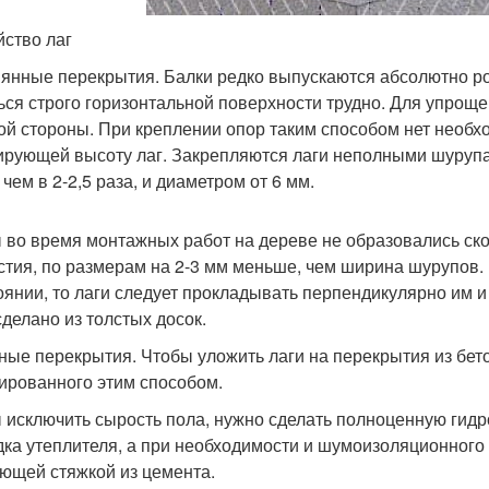
йство лаг
янные перекрытия. Балки редко выпускаются абсолютно ро
ься строго горизонтальной поверхности трудно. Для упроще
ой стороны. При креплении опор таким способом нет необх
ирующей высоту лаг. Закрепляются лаги неполными шуруп
чем в 2-2,5 раза, и диаметром от 6 мм.
 во время монтажных работ на дереве не образовались ско
стия, по размерам на 2-3 мм меньше, чем ширина шурупов.
оянии, то лаги следует прокладывать перпендикулярно им 
сделано из толстых досок.
ные перекрытия. Чтобы уложить лаги на перекрытия из бето
ированного этим способом.
 исключить сырость пола, нужно сделать полноценную гид
дка утеплителя, а при необходимости и шумоизоляционног
ющей стяжкой из цемента.