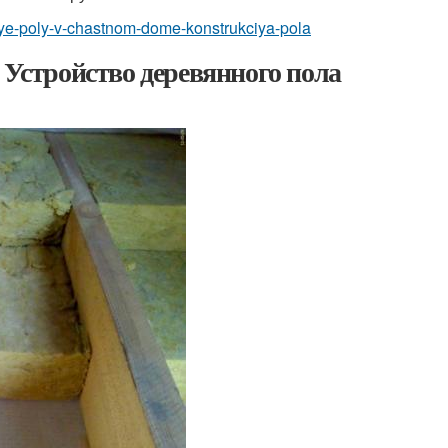
nnye-poly-v-chastnom-dome-konstrukciya-pola
 Устройство деревянного пола