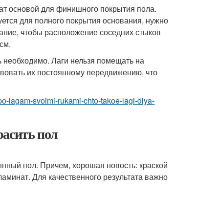
ат основой для финишного покрытия пола.
буется для полного покрытия основания, нужно
ание, чтобы расположение соседних стыков
см.
ь необходимо. Лаги нельзя помещать на
твовать их постоянному передвижению, что
po-lagam-svoimi-rukami-chto-takoe-lagi-dlya-
расить пол
янный пол. Причем, хорошая новость: краской
ламинат. Для качественного результата важно