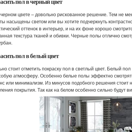
асить пол в черный цвет
 черном цвете – довольно рискованное решение. Тем не мен
ты насыщены светом или вы хотите подчеркнуть контрастн
тический оттенок в интерьер, и на их фоне хорошо смотрит
анная текстура тканей и обивки. Черные полы отлично смотр
урбан.
асить пол в белый цвет
ьно стоит отметить покраску пол в светлый цвет. Белый по
собую атмосферу. Особенно белые полы эффектно смотрятся
нс или минимализм. Из минусов подобного решения стоит н
ления покрытия. Так как на белом особенно сильно будут в