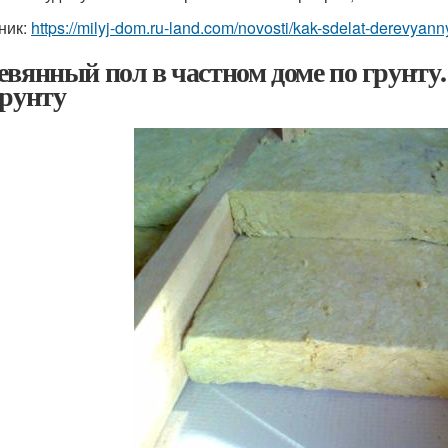
ник:
https://milyj-dom.ru-land.com/novosti/kak-sdelat-derevya
евянный пол в частном доме по грунту.
грунту