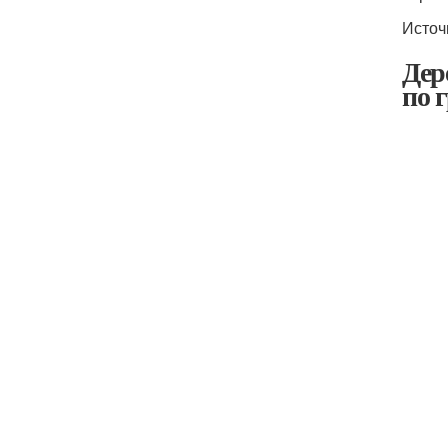
Источ
Дер
по 