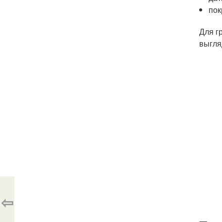
пок
Для г
выгля
⇦