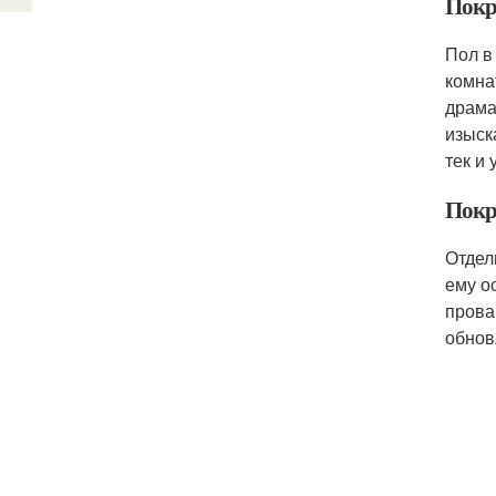
Покр
Пол в
комна
драма
изыск
тек и 
Покр
Отдел
ему о
прова
обнов