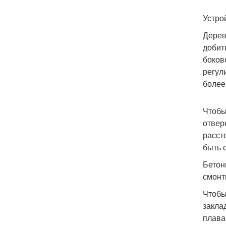
Устро
Дерев
добит
боков
регул
более 
Чтобы
отвер
расст
быть 
Бетон
смонт
Чтобы
закла
плава