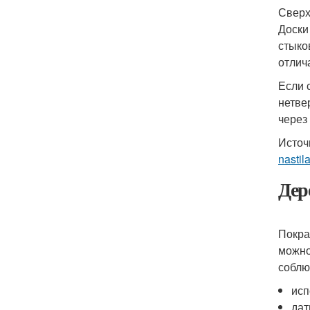
Сверх
Доски
стыко
отлич
Если 
нетве
через
Источ
nasti
Дер
Покра
можно
соблю
исп
дат