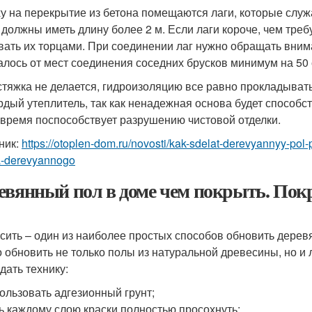
у на перекрытие из бетона помещаются лаги, которые служ
 должны иметь длину более 2 м. Если лаги короче, чем тре
вать их торцами. При соединении лаг нужно обращать вним
алось от мест соединения соседних брусков минимум на 50 
стяжка не делается, гидроизоляцию все равно прокладыват
рдый утеплитель, так как ненадежная основа будет способс
 время поспособствует разрушению чистовой отделки.
ник:
https://otoplen-dom.ru/novosti/kak-sdelat-derevyannyy-pol-
la-derevyannogo
евянный пол в доме чем покрыть. Пок
сить – один из наиболее простых способов обновить дерев
 обновить не только полы из натуральной древесины, но и 
дать технику:
ользовать адгезионный грунт;
ь каждому слою краски полностью просохнуть;