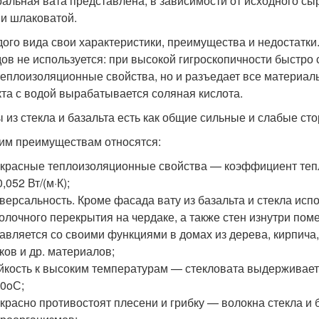
альная вата представлена, в зависимости от исходного сыр
 и шлаковатой.
дого вида свои характеристики, преимущества и недостатки
ов не используется: при высокой гигроскопичности быстро 
теплоизоляционные свойства, но и разъедает все материал
кта с водой вырабатывается соляная кислота.
ы из стекла и базальта есть как общие сильные и слабые ст
им преимуществам относятся:
красные теплоизоляционные свойства — коэффициент тепл
0,052 Вт/(м·К);
версальность. Кроме фасада вату из базальта и стекла исп
олочного перекрытия на чердаке, а также стен изнутри по
авляется со своими функциями в домах из дерева, кирпича,
ков и др. материалов;
йкость к высоким температурам — стекловата выдерживает
00
o
С;
красно противостоят плесени и грибку — волокна стекла и 