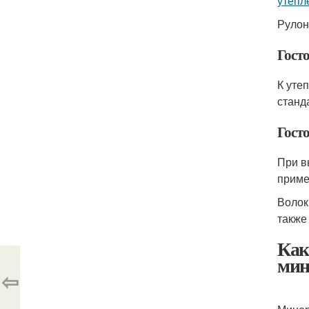
утепл
Рулон
Гост
К уте
станд
Гост
При в
приме
Волок
также
Как
мин
⇦