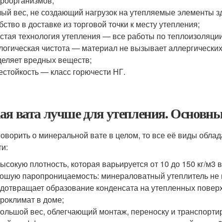
роорганизмов;
ый вес, не создающий нагрузок на утепляемые элементы з
бство в доставке из торговой точки к месту утепления;
стая технология утепления — все работы по теплоизоляци
логическая чистота — материал не вызывает аллергических
еляет вредных веществ;
естойкость — класс горючести НГ.
ая вата лучше для утепления. Основн
говорить о минеральной вате в целом, то все её виды обла
ти:
ысокую плотность, которая варьируется от 10 до 150 кг/м3 
ошую паропроницаемость: минераловатный утеплитель не 
дотвращает образование конденсата на утепленных поверх
роклимат в доме;
ольшой вес, облегчающий монтаж, переноску и транспорти