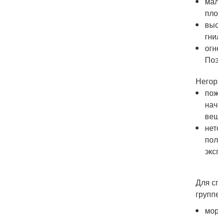
мал
пло
выс
гни
огн
Поэ
Негор
пож
нач
вещ
нет
пол
экс
Для с
группе
мор