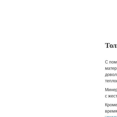
Тол
С пом
матер
довол
тепло
Минер
с жес
Кроме
время