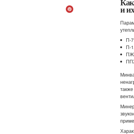
Как
и и
Парам
утепл
П-7
П-1
ПЖ
ПП
Минва
ненаг
также
венти
Минер
звуко
приме
Харак