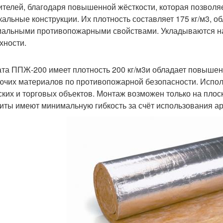
ителей, благодаря повышенной жёсткости, которая позвол
кальные конструкции. Их плотность составляет 175 кг/м
3
, о
альными противопожарными свойствами. Укладываются на
хности.
та ППЖ-200 имеет плотность 200 кг/м
3
и обладает повышен
ючих материалов по противопожарной безопасности. Испо
ских и торговых объектов. Монтаж возможен только на плоск
литы имеют минимальную гибкость за счёт использования а