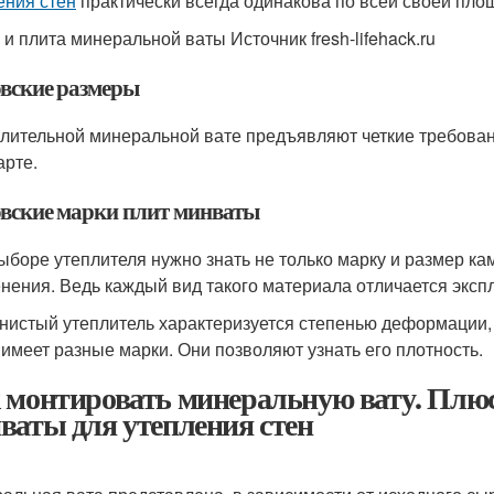
ения стен
практически всегда одинакова по всей своей пло
 и плита минеральной ваты Источник fresh-lifehack.ru
овские размеры
плительной минеральной вате предъявляют четкие требова
арте.
овские марки плит минваты
ыборе утеплителя нужно знать не только марку и размер кам
нения. Ведь каждый вид такого материала отличается экс
нистый утеплитель характеризуется степенью деформации, 
 имеет разные марки. Они позволяют узнать его плотность.
 монтировать минеральную вату. Плю
ваты для утепления стен