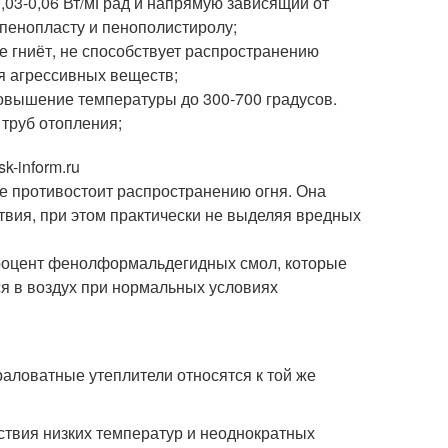
03-0,06 Вт/мГрад и напрямую зависящий от
 пенопласту и пенополистиролу;
е гниёт, не способствует распространению
ия агрессивных веществ;
повышение температуры до 300-700 градусов.
труб отопления;
-inform.ru
же противостоит распространению огня. Она
твия, при этом практически не выделяя вредных
процент фенолформальдегидных смол, которые
я в воздух при нормальных условиях
раловатные утеплители относятся к той же
йствия низких температур и неоднократных