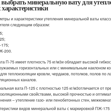
 выбрать минеральную вату для утеп
х характеристики
етры и характеристики утепления минеральной ваты класс
ителя следующим образом:
5;
25;
-175;
Ж-200.
та П-75 имеет плотность 75 кг/м
3
и обладает высокой гибко
ружаемых горизонтальных или с минимальным наклоном кон
 для теплоизоляции кровли, чердаков, потолков, полов по л
ляционных каналов.
альная вата П-125 с плотностью 125 кг/м
3
отличается от пр
изоляционными свойствами, высокой прочностью и оптимал
нения – утепление газо- или пенобетонных стен, межкомна
теристики видов минеральной ваты с маркировкой ПЖ-175