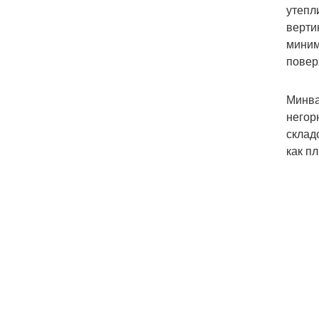
утепл
верти
миним
повер
Минва
негор
склад
как п