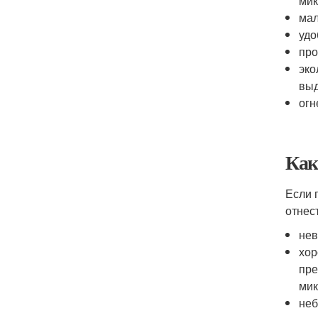
мик
мал
удо
про
эко
выд
огн
Как
Если 
отнес
нев
хор
пре
мик
неб