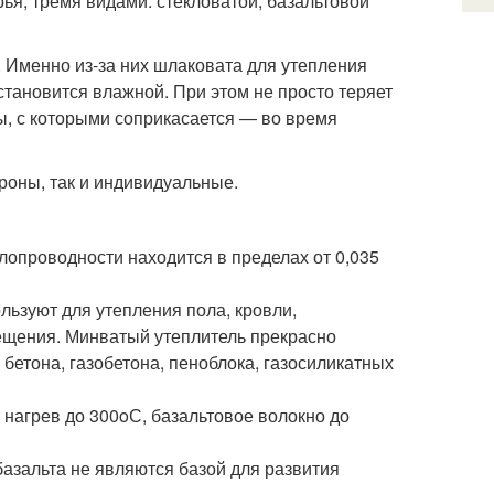
ья, тремя видами: стекловатой, базальтовой
. Именно из-за них шлаковата для утепления
становится влажной. При этом не просто теряет
ы, с которыми соприкасается — во время
ороны, так и индивидуальные.
опроводности находится в пределах от 0,035
ользуют для утепления пола, кровли,
мещения. Минватый утеплитель прекрасно
 бетона, газобетона, пеноблока, газосиликатных
 нагрев до 300
o
С, базальтовое волокно до
базальта не являются базой для развития