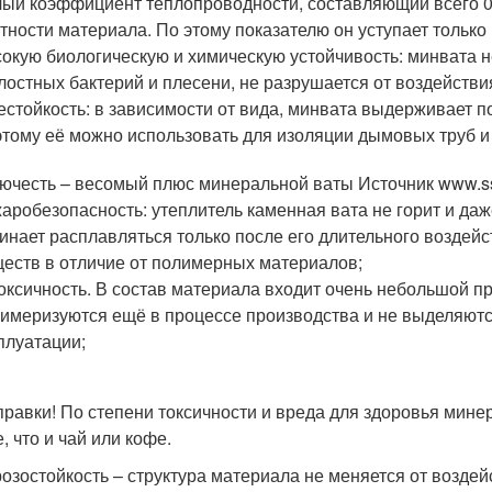
ый коэффициент теплопроводности, составляющий всего 0,
тности материала. По этому показателю он уступает только
окую биологическую и химическую устойчивость: минвата н
лостных бактерий и плесени, не разрушается от воздейств
естойкость: в зависимости от вида, минвата выдерживает 
тому её можно использовать для изоляции дымовых труб и 
ючесть – весомый плюс минеральной ваты Источник www.ssk
аробезопасность: утеплитель каменная вата не горит и да
инает расплавляться только после его длительного воздейс
еств в отличие от полимерных материалов;
оксичность. В состав материала входит очень небольшой 
имеризуются ещё в процессе производства и не выделяютс
плуатации;
правки! По степени токсичности и вреда для здоровья мине
, что и чай или кофе.
озостойкость – структура материала не меняется от возде