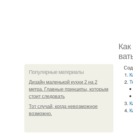
Как
ват
Сод
Популярные материалы
К
Т
Дизайн маленькой кухни 2 на 2
метра. Главные принципы, которым
стоит следовать
К
Тот случай, когда невозможное
К
возможно.