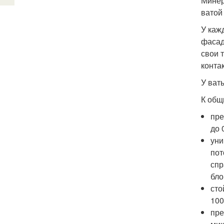
Минер
ватой
У каж
фасад
свои 
конта
У ват
К общ
пре
до 
уни
пот
спр
бло
сто
10
пре