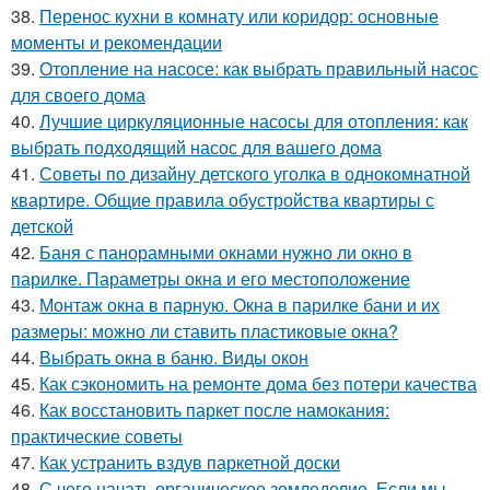
38.
Перенос кухни в комнату или коридор: основные
моменты и рекомендации
39.
Отопление на насосе: как выбрать правильный насос
для своего дома
40.
Лучшие циркуляционные насосы для отопления: как
выбрать подходящий насос для вашего дома
41.
Советы по дизайну детского уголка в однокомнатной
квартире. Общие правила обустройства квартиры с
детской
42.
Баня с панорамными окнами нужно ли окно в
парилке. Параметры окна и его местоположение
43.
Монтаж окна в парную. Окна в парилке бани и их
размеры: можно ли ставить пластиковые окна?
44.
Выбрать окна в баню. Виды окон
45.
Как сэкономить на ремонте дома без потери качества
46.
Как восстановить паркет после намокания:
практические советы
47.
Как устранить вздув паркетной доски
48.
С чего начать органическое земледелие. Если мы