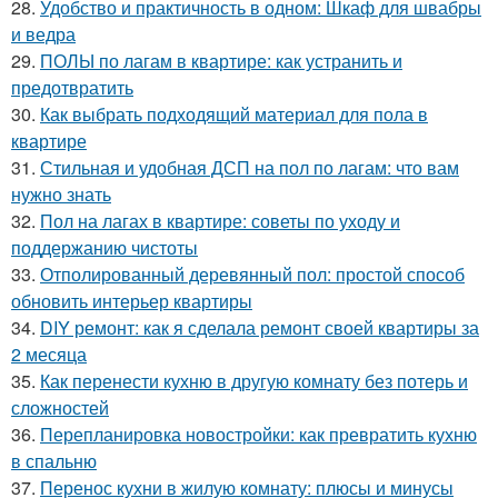
28.
Удобство и практичность в одном: Шкаф для швабры
и ведра
29.
ПОЛЫ по лагам в квартире: как устранить и
предотвратить
30.
Как выбрать подходящий материал для пола в
квартире
31.
Стильная и удобная ДСП на пол по лагам: что вам
нужно знать
32.
Пол на лагах в квартире: советы по уходу и
поддержанию чистоты
33.
Отполированный деревянный пол: простой способ
обновить интерьер квартиры
34.
DIY ремонт: как я сделала ремонт своей квартиры за
2 месяца
35.
Как перенести кухню в другую комнату без потерь и
сложностей
36.
Перепланировка новостройки: как превратить кухню
в спальню
37.
Перенос кухни в жилую комнату: плюсы и минусы