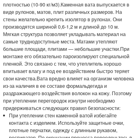
плотностью (10-90 кг/м
3
).Каменная вата выпускается в
виде рулонов, матов, плит различных размеров. На
стены желательно крепить изолятор в рулонах. Они
производятся шириной 0,6-1,2 м и длиной до 10 м.
Мягкая структура позволяет укладывать материал на
самые труднодоступные места. Матами утепляют
большие площади, плитами — небольшие участки.При
монтаже его обязательно пароизолируют специальной
пленкой. Это связано с тем, что утеплитель хорошо
впитывает влагу и под ее воздействием быстро теряет
свои качества.Вата вредно влияет на организм человека
из-за наличия в ее составе формальдегида и
раздражающего воздействия волокон на кожу. Поэтому
при утеплении перегородок изнутри необходимо
придерживаться следующих правил безопасности:
При утеплении стен каменной ватой избегайте
контакта с изделием. Используйте защитные очки,
плотные перчатки, одежду с длинным рукавом,
респиратор. По окончании процесса переоденьтесь в