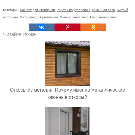
Категории:
Минват для утепления
,
Работы по утеплению
,
Каменная вата
,
Чистый
материал
,
Материал для утепления
,
Минеральная вата
,
Базальтовая вата
Читайте также
Откосы из металла. Почему именно металлические
оконные откосы?