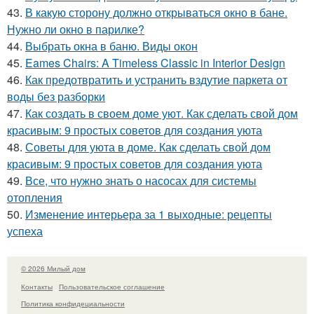
43.
В какую сторону должно открываться окно в бане.
Нужно ли окно в парилке?
44.
Выбрать окна в баню. Виды окон
45.
Eames Chairs: A Timeless Classic in Interior Design
46.
Как предотвратить и устранить вздутие паркета от
воды без разборки
47.
Как создать в своем доме уют. Как сделать свой дом
красивым: 9 простых советов для создания уюта
48.
Советы для уюта в доме. Как сделать свой дом
красивым: 9 простых советов для создания уюта
49.
Все, что нужно знать о насосах для системы
отопления
50.
Изменение интерьера за 1 выходные: рецепты
успеха
© 2026 Милый дом
Контакты
Пользовательское соглашение
Политика конфидециальности