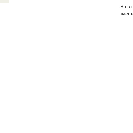
Это л
вмест