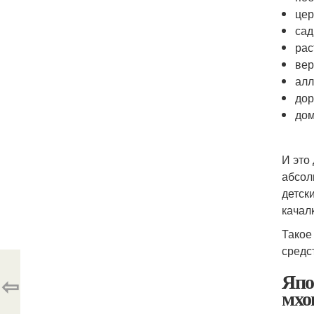
цер
сад
рас
вер
алл
дор
дом
И это
абсол
детск
качалк
Такое
средс
Япо
⇦
мхо