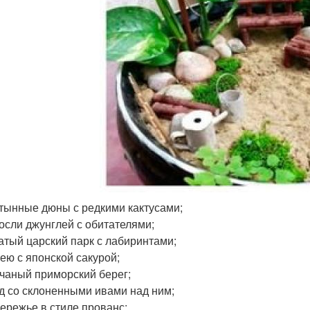
тынные дюны с редкими кактусами;
осли джунглей с обитателями;
атый царский парк с лабиринтами;
ею с японской сакурой;
чаный приморский берег;
д со склоненными ивами над ним;
ережье в стиле прованс;