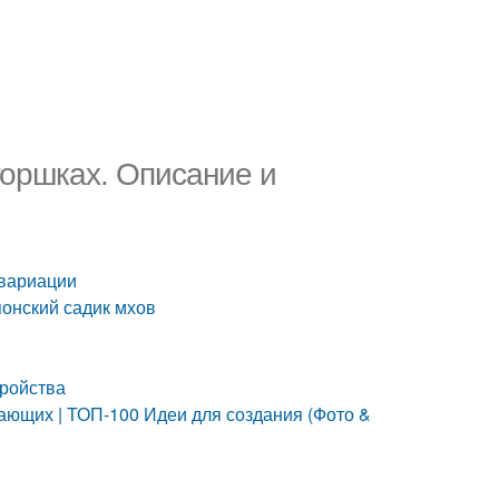
горшках. Описание и
 вариации
понский садик мхов
тройства
ающих | ТОП-100 Идеи для создания (Фото &