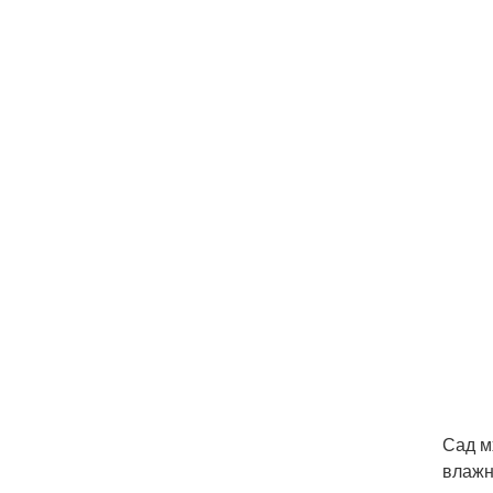
Сад м
влажн