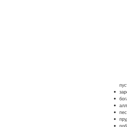
пус
зар
бог
алл
пес
пру
поб