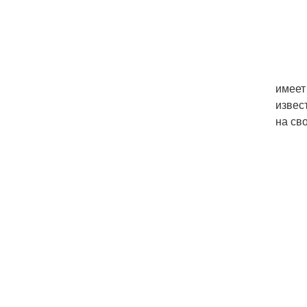
имеет
извес
на св