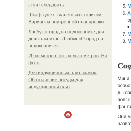
стоит следовать
М
А
Шкаф купе с туалетным столиком.
о
Варианты внутренней планировки
Лэпбук огород на подоконнике для
М
дошкольников. Лэпбук «Огород на
М
подоконнике»
20 кв метров это сколько метров. На
Соз
фото:
Для индукционных плит значок.
Мини-
Обозначение посуды для
особо
индукционной плит
д. Гл
вовсе
фанта
Они м
назва