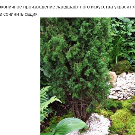
аконичное произведение ландшафтного искусства украсит 
е сочинить садик.