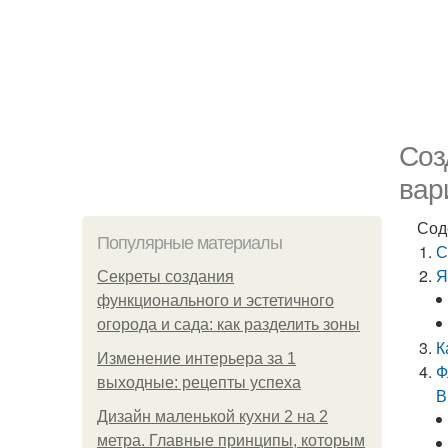
Соз
вар
Сод
Популярные материалы
С
Я
Секреты создания
функционального и эстетичного
огорода и сада: как разделить зоны
К
Изменение интерьера за 1
Ф
выходные: рецепты успеха
В
Дизайн маленькой кухни 2 на 2
метра. Главные принципы, которым