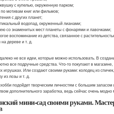
квушку с купелью, окруженную парком;
 по мотивам книг или фильмов;
тения с других планет;
тикальный водопад, окруженный лианами;
ею со знаменитых мест планеты с фонарями и лавочками;
огое воспоминание из детства, связанное с растительность
 на дереве и т. д.
 далеко не все идеи, которые можно использовать. В созда
ютно все подручные средства. Что-то покупают в магазине,
их игрушках. Или создают своими руками: колодец из спичек,
у из лозы и т. д.
 хобби подойдет творческим личностям с большим запасом 
твом дополнительного заработка, ведь сейчас очень модно 
нский мини-сад своими руками. Мастер
в