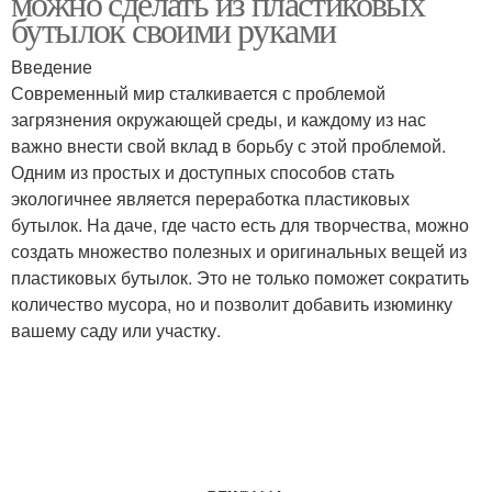
можно сделать из пластиковых
бутылок своими руками
Введение
Сад в ландшафтном
Современный мир сталкивается с проблемой
Каменный сад
дизайне
загрязнения окружающей среды, и каждому из нас
важно внести свой вклад в борьбу с этой проблемой.
Одним из простых и доступных способов стать
экологичнее является переработка пластиковых
Сад из комнатных
Настольный сад
бутылок. На даче, где часто есть для творчества, можно
растений
создать множество полезных и оригинальных вещей из
пластиковых бутылок. Это не только поможет сократить
количество мусора, но и позволит добавить изюминку
вашему саду или участку.