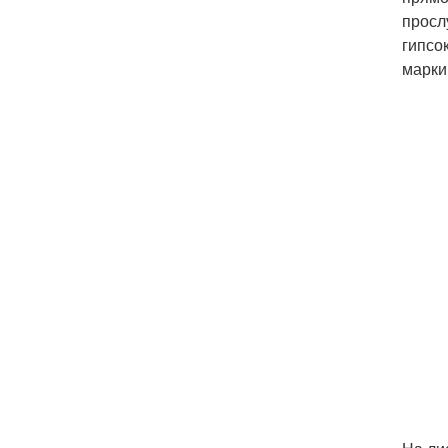
просл
гипсо
марки