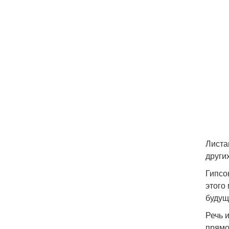
Листа
други
Гипсо
этого
будущ
Речь 
прямо