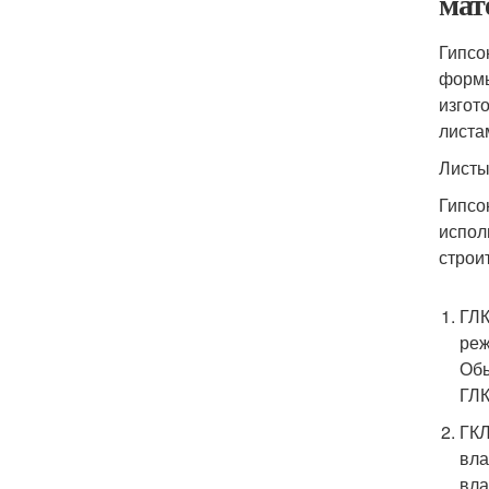
мат
Гипсо
формы
изгот
листа
Листы
Гипсо
испол
строи
ГЛК
реж
Об
ГЛ
ГКЛ
вла
вла