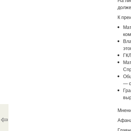
На ли
долже
К пре
Мат
ком
Вла
это
ГКЛ
Мат
Спр
Обш
— о
Гра
выр
Мнени
⇦
Афана
Главн