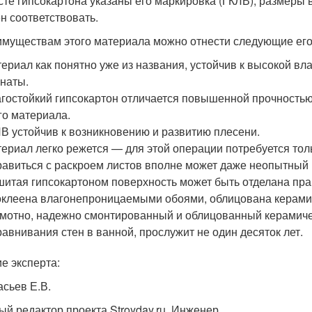
сте гипсокартона указаны его маркировка (ГКЛВ), размеры 
н соответствовать.
имуществам этого материала можно отнести следующие его
ериал как понятно уже из названия, устойчив к высокой в
наты.
гостойкий гипсокартон отличается повышенной прочностью
го материала.
В устойчив к возникновению и развитию плесени.
ериал легко режется — для этой операции потребуется тол
авиться с раскроем листов вполне может даже неопытный 
итая гипсокартоном поверхность может быть отделана п
клеена влагонепроницаемыми обоями, облицована керамич
мотно, надежно смонтированный и облицованный керамичес
авнивания стен в ванной, прослужит не один десяток лет.
е эксперта:
сьев Е.В.
ый редактор проекта Stroyday.ru. Инженер.