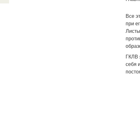
Все э
при е
Листы
проти
образ
ГКЛВ 
себя 
посто