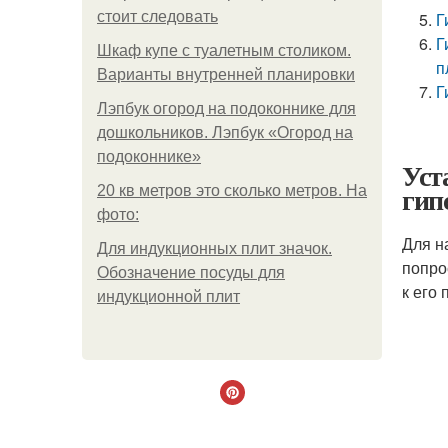
стоит следовать
Г
Г
Шкаф купе с туалетным столиком.
п
Варианты внутренней планировки
Г
Лэпбук огород на подоконнике для
дошкольников. Лэпбук «Огород на
подоконнике»
Уст
гип
20 кв метров это сколько метров. На
фото:
Для н
Для индукционных плит значок.
попро
Обозначение посуды для
к его
индукционной плит