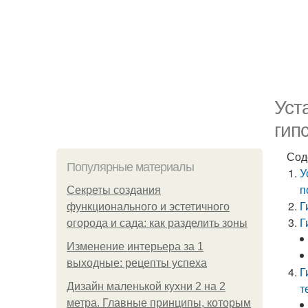
Уст
гип
Сод
Популярные материалы
У
п
Секреты создания
Г
функционального и эстетичного
Г
огорода и сада: как разделить зоны
Изменение интерьера за 1
выходные: рецепты успеха
Г
Дизайн маленькой кухни 2 на 2
т
метра. Главные принципы, которым