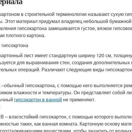
ериала
картоном в строительной терминологии называют сухую гип
. Этот материал придумал владелец небольшой бумажной ф
овления гипсокартона замешивается густое, вязкое гипсово
ми плотного картона.
 гипсокртона
картонный лист имеет стандартную ширину 120 см, толщину 
ьзуется для выравнивания стен, создания дополнительных 
тельных операций. Различают следующие виды гипсокартон
 –обычный гипсокартона, с помощью него выполняется ре
имом влажности и температуры. Он представляет собой ли
ычный
гипсокартон в ванной
не применяют.
К
В – влагостойкий гипсокартон, с помощью которого выпо
жностью таких, как ванная комната. Картонную основу мат
гоотталкивающими веществами, чтобы защитить от водных 