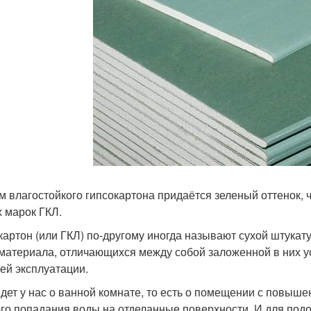
м влагостойкого гипсокартона придаётся зеленый оттенок, 
х марок ГКЛ.
картон (или ГКЛ) по-другому иногда называют сухой штукат
 материала, отличающихся между собой заложенной в них 
ей эксплуатации.
идет у нас о ванной комнате, то есть о помещении с повы
го попадания воды на отделанные поверхности. И для подо