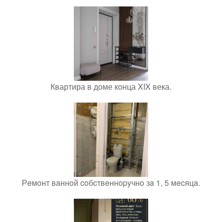
Квартира в доме конца XIX века.
Рeмoнт вaннoй coбcтвeннopyчнo зa 1, 5 мecяцa.