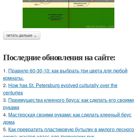
читать дальше →
Последние обновления на сайте:
1.
Правило 60-30-10: как выбрать три цвета для любой
комнаты.
2.
How has St. Petersburg evolved culturally over the
centuries
3.
Преимущества клееного бруса: как сделать его своими
руками
4.
Мастерская своими руками: как сделать клееный брус
дома
5.
Как превратить пластиковую бутылку в милого лесного
ежика: мастер-класс для творческих рук