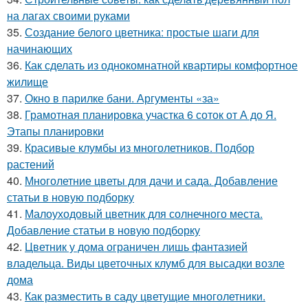
на лагах своими руками
35.
Создание белого цветника: простые шаги для
начинающих
36.
Как сделать из однокомнатной квартиры комфортное
жилище
37.
Окно в парилке бани. Аргументы «за»
38.
Грамотная планировка участка 6 соток от А до Я.
Этапы планировки
39.
Красивые клумбы из многолетников. Подбор
растений
40.
Многолетние цветы для дачи и сада. Добавление
статьи в новую подборку
41.
Малоуходовый цветник для солнечного места.
Добавление статьи в новую подборку
42.
Цветник у дома ограничен лишь фантазией
владельца. Виды цветочных клумб для высадки возле
дома
43.
Как разместить в саду цветущие многолетники.