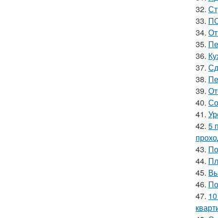
32.
Ст
33.
ПО
34.
От
35.
Пе
36.
Ку
37.
Сд
38.
Пе
39.
От
40.
Со
41.
Ур
42.
5 
прохо
43.
По
44.
Пл
45.
Вы
46.
По
47.
10
кварт