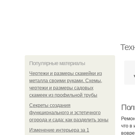
Тех
Популярные материалы
Чертежи и размеры скамейки из
металла своими руками. Схемы,
чертежи и размеры садовых
скамеек из профильной трубы
Секреты создания
Пол
функционального и эстетичного
Ремон
огорода и сада: как разделить зоны
что в
Изменение интерьера за 1
вовре