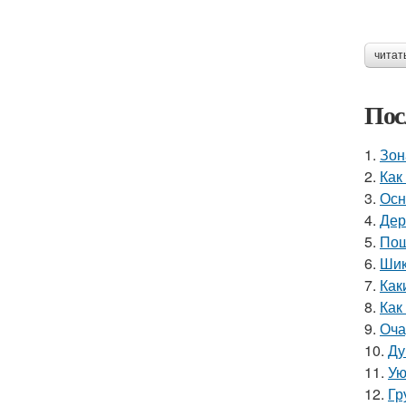
читат
Пос
1.
Зон
2.
Как
3.
Осн
4.
Дер
5.
Пош
6.
Шик
7.
Как
8.
Как
9.
Оча
10.
Ду
11.
Ую
12.
Гр