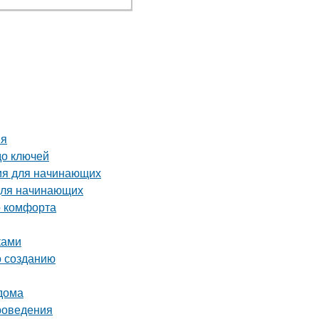
ия
до ключей
ия для начинающих
 для начинающих
о комфорта
ками
о созданию
 дома
проведения