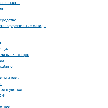
ессионалов
ов
 средства
кета: эффективные методы
я
ающих
 для начинающих
щих
 кабинет
т
веты и идеи
и
ной и уютной
рки
ортнее