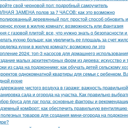
ройте свой черновой пол: подробный самоучитель
ЛНАЯ ЗАМЕНА полов за 7 ЧАСОВ: как это возможно
полированный деревянный пол: простой способ обновить 
ренос кухни в жилую комнату: возможность или фантазия
хня с газовой плитой: все, что нужно знать о безопасности
елать кухню больше: как увеличить ее площадь за счет жил
ределка кухни в жилую комнату: возможно ли это
опление 2024: топ-3 насосов для домашнего использовани
здание малых архитектурных форм из дерева: искусство и 
оки из сада на подоконнике: как обучать детей сельскому хо
проектов однокомнатной квартиры для семьи с ребенком. Ва
дной кухне
ддержание чистого воздуха в гараже: важность правильной
анировка сада и огорода на участка. Как правильно выбрат
бор бруса для лаг пола: основные факторы и рекомендаци
дземный комфорт: как обеспечить правильную вентиляцию 
 полезных товаров для создания мини-огорода на подоконни
ире?