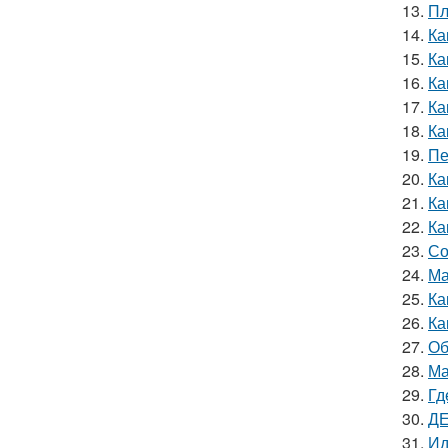
13.
Пл
14.
Ка
15.
Ка
16.
Ка
17.
Ка
18.
Ка
19.
Пе
20.
Ка
21.
Ка
22.
Ка
23.
Со
24.
Ма
25.
Ка
26.
Ка
27.
Об
28.
Ма
29.
Гд
30.
ДЕ
31.
Ид