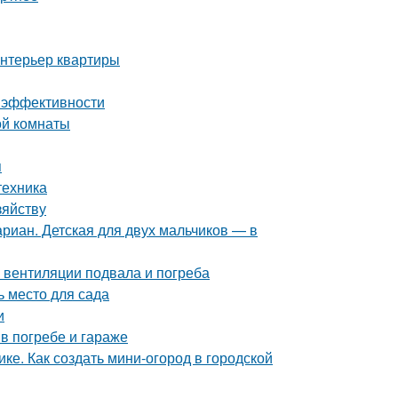
интерьер квартиры
 и эффективности
ой комнаты
я
техника
зяйству
риан. Детская для двух мальчиков — в
 вентиляции подвала и погреба
ь место для сада
и
в погребе и гараже
ке. Как создать мини-огород в городской