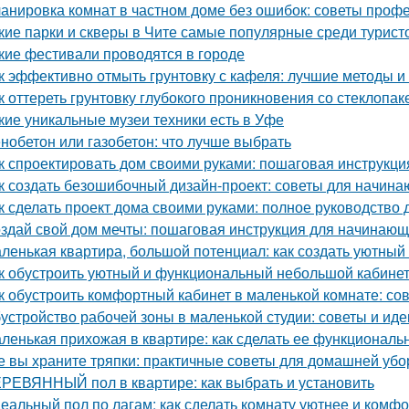
анировка комнат в частном доме без ошибок: советы проф
кие парки и скверы в Чите самые популярные среди турист
кие фестивали проводятся в городе
к эффективно отмыть грунтовку с кафеля: лучшие методы и
к оттереть грунтовку глубокого проникновения со стеклопа
кие уникальные музеи техники есть в Уфе
нобетон или газобетон: что лучше выбрать
к спроектировать дом своими руками: пошаговая инструкци
к создать безошибочный дизайн-проект: советы для начин
к сделать проект дома своими руками: полное руководство
здай свой дом мечты: пошаговая инструкция для начинаю
ленькая квартира, большой потенциал: как создать уютный
к обустроить уютный и функциональный небольшой кабине
к обустроить комфортный кабинет в маленькой комнате: со
устройство рабочей зоны в маленькой студии: советы и иде
ленькая прихожая в квартире: как сделать ее функциональ
е вы храните тряпки: практичные советы для домашней убо
РЕВЯННЫЙ пол в квартире: как выбрать и установить
еальный пол по лагам: как сделать комнату уютнее и комф