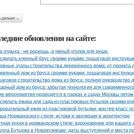
ь дальше →
ледние обновления на сайте:
а отдыха - не роcкошь, а умный уголок для души.
 сделать клееный брус своими руками: пошаговая инструкц
овные этапы строительства деревянного дома: от проекта 
евянный дом из бруса своими руками: пошаговая инструкц
аговое строительство дома из бруса: полное руководство
арный дом из бруса: забытая технология для современног
ие мероприятия проводятся в парках и садах Москвы летом
 сделать ежика для сада из пластиковых бутылок своими ру
ровательный ежик из пластиковой бутылки: мастер-класс п
ша Нормандского стиля: истоки и эволюция в архитектуре
тная кухня в нормандском стиле: вдохновение для вашего
уппа Бутырка в Новокузнецке: даты выступлений и места 