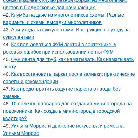
цветов в Подмосковье для начинающих
42.
Клумба на даче из многолетников схемы. Разные
варианты и схемы высадки многолетников
43.
Азы ухода за суккулентами. Инструкция по уходу за
суккулентами
44.
Как пользоваться ФУМ лентой в сантехнике. 5
роковых ошибок при использовании ленты ФУМ
45.
Фум лента для труб, как наматывать. Как наматывать
ленту
46.
Как восстановить паркет после заливки: практические
советы и рекомендации
47.
Как предотвратить вздутие паркета от воды без
замены
48.
10 полезных товаров для создания мини-огорода на
подоконнике. Как создать мини-огород в городской
квартире?
49.
Уильям Моррис и движение искусства и ремесла.
Уильям Моррис