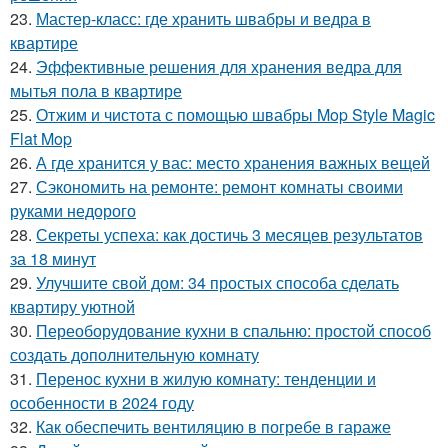
23.
Мастер-класс: где хранить швабры и ведра в
квартире
24.
Эффективные решения для хранения ведра для
мытья пола в квартире
25.
Отжим и чистота с помощью швабры Mop Style Magic
Flat Mop
26.
А где хранится у вас: место хранения важных вещей
27.
Сэкономить на ремонте: ремонт комнаты своими
руками недорого
28.
Секреты успеха: как достичь 3 месяцев результатов
за 18 минут
29.
Улучшите свой дом: 34 простых способа сделать
квартиру уютной
30.
Переоборудование кухни в спальню: простой способ
создать дополнительную комнату
31.
Перенос кухни в жилую комнату: тенденции и
особенности в 2024 году
32.
Как обеспечить вентиляцию в погребе в гараже