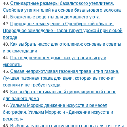
40.
Стандартные размеры базальтового утеплителя.
Свойства утеплителей на основе базальтового волокна
41.
Бюджетные рецепты для домашнего уюта
42.
Природное земледелие в Оренбургской области.
Природное земледелие - гарантирует урожай при любой
погоде
43.
Как выбрать насос для отопления: основные советы
и рекомендации
44.
Пол в деревянном доме: как устранить игру и
укрепить
45.
Самая неприхотливая газонная трава и тип газона.
Лучшая газонная трава для дачи, которая вытесняет
сорняки и не требует ухода
46.
Как выбрать оптимальный циркуляционный насос
для вашего дома
47.
Уильям Моррис движение искусств и ремесел
биография. Уильям Моррис и «Движение искусств и
ремесел»
48.
Выбор идеального циркулярного насоса для системы