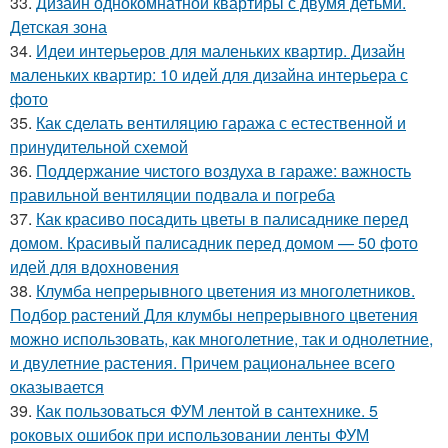
33.
Дизайн однокомнатной квартиры с двумя детьми.
Детская зона
34.
Идеи интерьеров для маленьких квартир. Дизайн
маленьких квартир: 10 идей для дизайна интерьера с
фото
35.
Как сделать вентиляцию гаража с естественной и
принудительной схемой
36.
Поддержание чистого воздуха в гараже: важность
правильной вентиляции подвала и погреба
37.
Как красиво посадить цветы в палисаднике перед
домом. Красивый палисадник перед домом — 50 фото
идей для вдохновения
38.
Клумба непрерывного цветения из многолетников.
Подбор растений Для клумбы непрерывного цветения
можно использовать, как многолетние, так и однолетние,
и двулетние растения. Причем рациональнее всего
оказывается
39.
Как пользоваться ФУМ лентой в сантехнике. 5
роковых ошибок при использовании ленты ФУМ