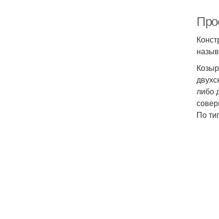
Про
Конст
назыв
Козыр
двухс
либо 
совер
По ти