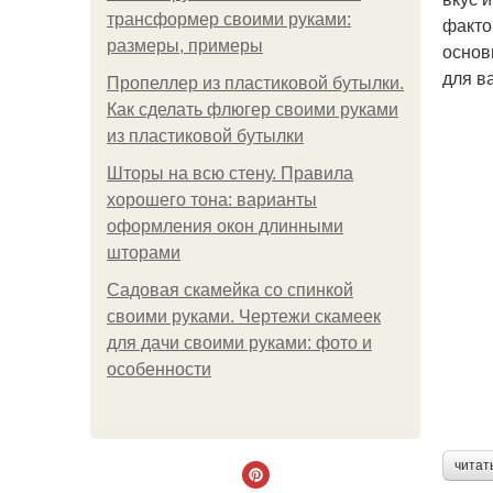
трансформер своими руками:
факто
размеры, примеры
основ
для в
Пропеллер из пластиковой бутылки.
Как сделать флюгер своими руками
из пластиковой бутылки
Шторы на всю стену. Правила
хорошего тона: варианты
оформления окон длинными
шторами
Садовая скамейка со спинкой
своими руками. Чертежи скамеек
для дачи своими руками: фото и
особенности
читат