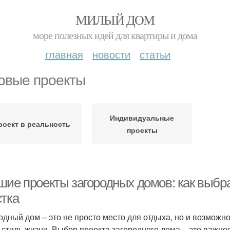
МИЛЫЙ ДОМ
море полезных идей для квартиры и дома
главная
новости
статьи
овые проекты
Индивидуальные
роект в реальность
проекты
шие проекты загородных домов: как выбр
стка
одный дом – это не просто место для отдыха, но и возможн
и стиль жизни. Выбор проекта загородного дома – это важно