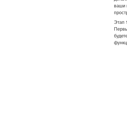
ваши 
прост
Этап 
Первы
будет
функц