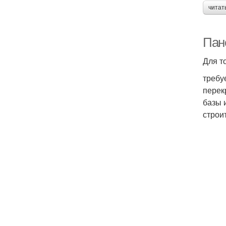
читат
Пан
Для т
требу
перек
базы 
строи