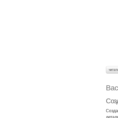
читат
Вас
Соз
Созда
детал