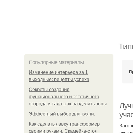
Тип
Популярные материалы
П
Изменение интерьера за 1
выходные: рецепты успеха
Секреты создания
функционального и эстетичного
огорода и сада: как разделить зоны
Луч
уча
Эффектный выбор для кухни.
Как сделать лавку трансформер
Загор
своими руками. Скамейка-стол
вкус 