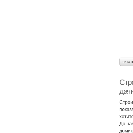
читат
Стр
дач
Строи
показ
хотит
До на
домик