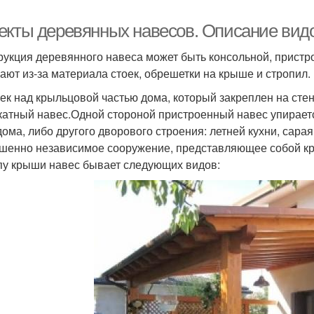
екты деревянных навесов. Описание вид
рукция деревянного навеса может быть консольной, пристр
ают из-за материала стоек, обрешетки на крыше и стропил.
ек над крыльцовой частью дома, который закреплен на стен
катный навес.Одной стороной пристроенный навес упирается
дома, либо другого дворового строения: летней кухни, сарая
шенно независимое сооружение, представляющее собой кр
пу крыши навес бывает следующих видов: