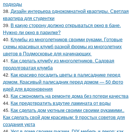
подходы
38.
Дизайн интерьера однокомнатной квартиры. Светлая
квартира для студентки
39.
В какую сторону должно открываться окно в бане.
Нужно ли окно в парилке?
40.
Клумбы из многолетников своими руками. Готовые
схемы красивых клумб разной формы из многолетних
цветов в Подмосковье для начинающих
41.
Как сделать клумбу из многолетников. Садовая
продолговатая клумба
42.
Как красиво посадить цветы в палисаднике перед
домом. Красивый палисадник перед домом — 50 фото
идей для вдохновения
43.
Как сэкономить на ремонте дома без потери качества
44.
Как предотвратить вздутие ламината от воды
45.
Как сделать дом уютным своими своими рукамими..
Как сделать свой дом красивым: 9 простых советов для
создания уюта
46.
Уют в доме своими руками. DIY мебель и декор: как