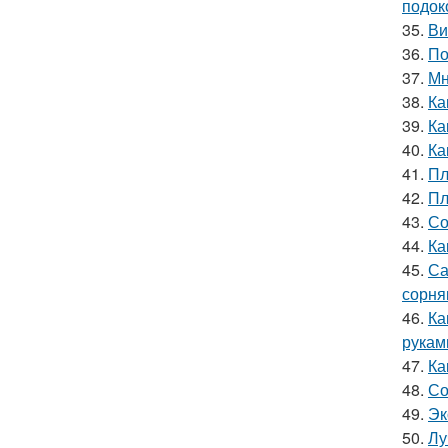
подок
35.
Ви
36.
По
37.
Мн
38.
Ка
39.
Ка
40.
Ка
41.
Пл
42.
Пл
43.
Со
44.
Ка
45.
Са
сорня
46.
Ка
рукам
47.
Ка
48.
Со
49.
Эк
50.
Лу