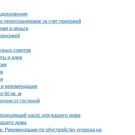
 вдохновение
о перепланировке за счет прихожей
емя и деньги
 прихожей
езных советов
еты и идеи
рки
ов
ии
 и рекомендации
 50 кв. м
кухни от гостиной
подходящий насос для вашего дома
вашего дома
е. Рекомендации по обустройству огорода на