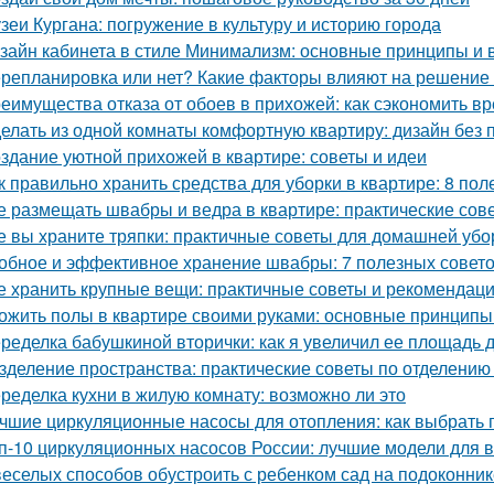
зеи Кургана: погружение в культуру и историю города
зайн кабинета в стиле Минимализм: основные принципы и
репланировка или нет? Какие факторы влияют на решение 
еимущества отказа от обоев в прихожей: как сэкономить вр
елать из одной комнаты комфортную квартиру: дизайн без
здание уютной прихожей в квартире: советы и идеи
к правильно хранить средства для уборки в квартире: 8 пол
е размещать швабры и ведра в квартире: практические сов
е вы храните тряпки: практичные советы для домашней убо
обное и эффективное хранение швабры: 7 полезных совет
е хранить крупные вещи: практичные советы и рекомендац
ожить полы в квартире своими руками: основные принципы
ределка бабушкиной вторички: как я увеличил ее площадь до
зделение пространства: практические советы по отделению 
ределка кухни в жилую комнату: возможно ли это
чшие циркуляционные насосы для отопления: как выбрать 
п-10 циркуляционных насосов России: лучшие модели для 
веселых способов обустроить с ребенком сад на подоконник