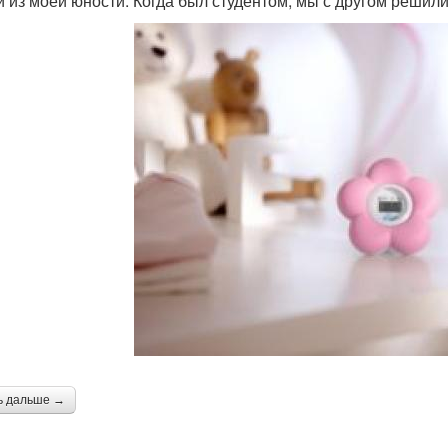
й из моей юности: Когда был студентом, мы с другом решил
ь дальше →