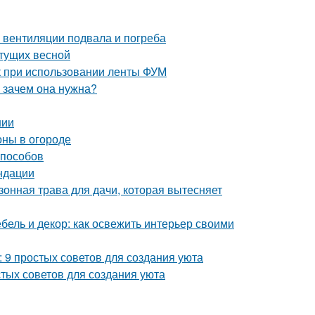
 вентиляции подвала и погреба
етущих весной
к при использовании ленты ФУМ
и зачем она нужна?
нии
оны в огороде
способов
ндации
зонная трава для дачи, которая вытесняет
бель и декор: как освежить интерьер своими
: 9 простых советов для создания уюта
стых советов для создания уюта