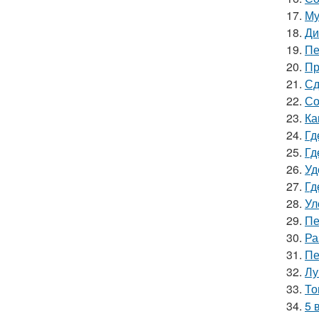
17.
Му
18.
Ди
19.
Пе
20.
Пр
21.
Сд
22.
Со
23.
Ка
24.
Гд
25.
Гд
26.
Уд
27.
Гд
28.
Ул
29.
Пе
30.
Ра
31.
Пе
32.
Лу
33.
То
34.
5 