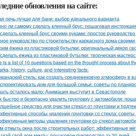
ледние обновления на сайте:
ая печь лучше для бани: выбор идеального варианта
но ли самому сделать клееный брус: пошаговая инструкци
 сделать клееный брус своими руками: простое руководств
ное руководство по строительству каркасного дома своими
рим ёжика из пластиковой бутылки: оригинальный декор св
 сделать ежика из пластиковой бутылки: творческая мастер
 is a list of 10 questions based on the thought process about th
rks, history, culture, and interesting facts:
мандский стиль: как создать средневековую атмосферу в 
 спроектировать дом для большой семьи: советы по планир
ать осталось мало: Анимация выступит в Севастополе
к быстро и безопасно удалить грунтовку с автомобиля: пош
лшебное средство для очистки стекол от грунтовки и подте
фективные способы удаления грунтовки со стекла: советы
фективные методы удаления грунтовки со стекол автомоб
м отмыть окна после строительных работ: эффективные м
здай свой дом мечты: пошаговое руководство за 30 дней