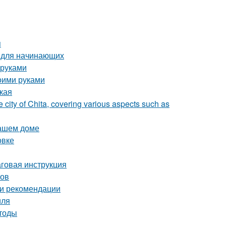
я
о для начинающих
 руками
оими руками
ская
e city of Chita, covering various aspects such as
вашем доме
овке
аговая инструкция
ков
 и рекомендации
иля
етоды