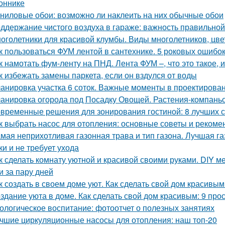
оннике
ниловые обои: возможно ли наклеить на них обычные обои
ддержание чистого воздуха в гараже: важность правильной
оголетники для красивой клумбы. Виды многолетников, цв
к пользоваться ФУМ лентой в сантехнике. 5 роковых ошибо
к намотать фум-ленту на ПНД. Лента ФУМ –, что это такое, 
к избежать замены паркета, если он вздулся от воды
анировка участка 6 соток. Важные моменты в проектирова
анировка огорода под Посадку Овощей. Растения-компань
временные решения для зонирования гостиной: 8 лучших 
к выбрать насос для отопления: основные советы и рекоме
мая неприхотливая газонная трава и тип газона. Лучшая га
ки и не требует ухода
к сделать комнату уютной и красивой своими руками. DIY ме
и за пару дней
к создать в своем доме уют. Как сделать свой дом красивым
здание уюта в доме. Как сделать свой дом красивым: 9 про
ологическое воспитание: фотоотчет о полезных занятиях
чшие циркуляционные насосы для отопления: наш топ-20