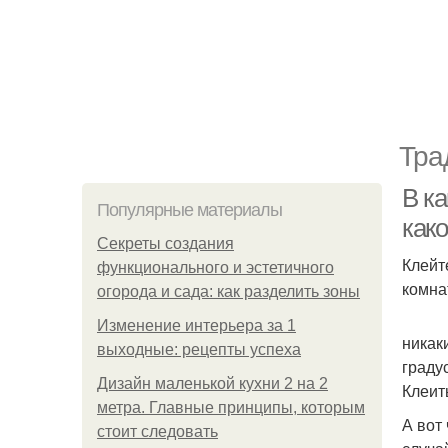
Тра
В ка
Популярные материалы
как
Секреты создания
Клейт
функционального и эстетичного
комна
огорода и сада: как разделить зоны
Изменение интерьера за 1
никак
выходные: рецепты успеха
граду
Дизайн маленькой кухни 2 на 2
Клеит
метра. Главные принципы, которым
А вот
стоит следовать