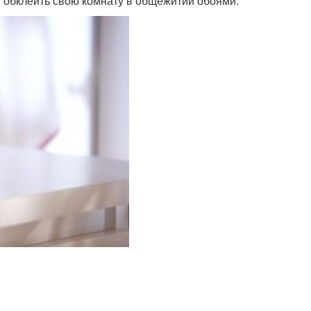
и обклеить свою комнату в общежитии обоями.