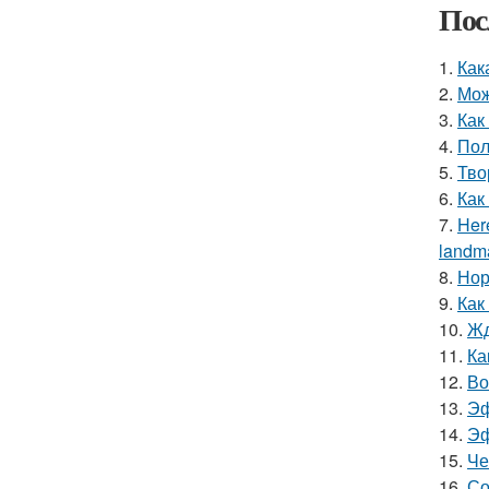
Пос
1.
Как
2.
Мож
3.
Как
4.
Пол
5.
Тво
6.
Как
7.
Here
landma
8.
Нор
9.
Как
10.
Жд
11.
Ка
12.
Во
13.
Эф
14.
Эф
15.
Че
16.
Со