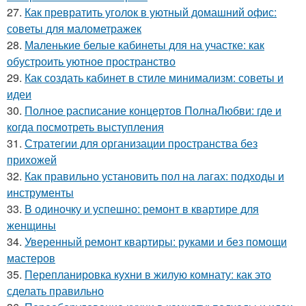
27.
Как превратить уголок в уютный домашний офис:
советы для малометражек
28.
Маленькие белые кабинеты для на участке: как
обустроить уютное пространство
29.
Как создать кабинет в стиле минимализм: советы и
идеи
30.
Полное расписание концертов ПолнаЛюбви: где и
когда посмотреть выступления
31.
Стратегии для организации пространства без
прихожей
32.
Как правильно установить пол на лагах: подходы и
инструменты
33.
В одиночку и успешно: ремонт в квартире для
женщины
34.
Уверенный ремонт квартиры: руками и без помощи
мастеров
35.
Перепланировка кухни в жилую комнату: как это
сделать правильно