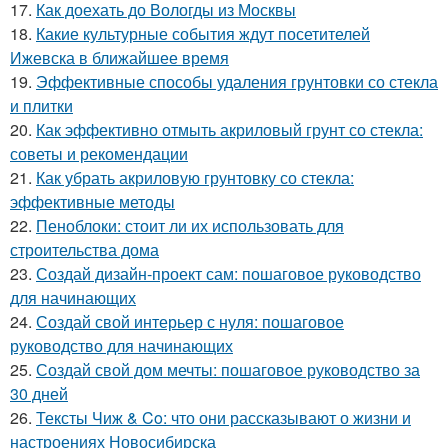
17.
Как доехать до Вологды из Москвы
18.
Какие культурные события ждут посетителей
Ижевска в ближайшее время
19.
Эффективные способы удаления грунтовки со стекла
и плитки
20.
Как эффективно отмыть акриловый грунт со стекла:
советы и рекомендации
21.
Как убрать акриловую грунтовку со стекла:
эффективные методы
22.
Пеноблоки: стоит ли их использовать для
строительства дома
23.
Создай дизайн-проект сам: пошаговое руководство
для начинающих
24.
Создай свой интерьер с нуля: пошаговое
руководство для начинающих
25.
Создай свой дом мечты: пошаговое руководство за
30 дней
26.
Тексты Чиж & Co: что они рассказывают о жизни и
настроениях Новосибирска