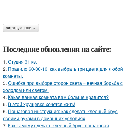
читать дальше →
Последние обновления на сайте:
1.
Студия 31 кв.
2.
Правило 60-30-10: как выбрать три цвета для любой
комнаты.
3.
Ошибка при выборе сторон света = вечная борьба с
холодом или светом.
4.
Какая ванная комната вам больше нравится?
5.
В этой хрущевке хочется жить!
6.
Пошаговая инструкция: как сделать клееный брус
своими руками в домашних условиях
7.
Как самому сделать клееный брус: пошаговая