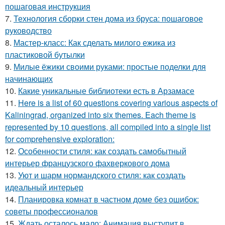
пошаговая инструкция
7.
Технология сборки стен дома из бруса: пошаговое
руководство
8.
Мастер-класс: Как сделать милого ежика из
пластиковой бутылки
9.
Милые ёжики своими руками: простые поделки для
начинающих
10.
Какие уникальные библиотеки есть в Арзамасе
11.
Here is a list of 60 questions covering various aspects of
Kaliningrad, organized into six themes. Each theme is
represented by 10 questions, all compiled into a single list
for comprehensive exploration:
12.
Особенности стиля: как создать самобытный
интерьер французского фахверкового дома
13.
Уют и шарм нормандского стиля: как создать
идеальный интерьер
14.
Планировка комнат в частном доме без ошибок:
советы профессионалов
15.
Ждать осталось мало: Анимация выступит в