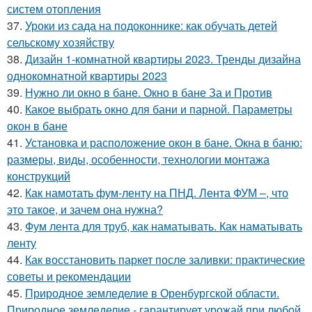
систем отопления
37.
Уроки из сада на подоконнике: как обучать детей
сельскому хозяйству
38.
Дизайн 1-комнатной квартиры 2023. Тренды дизайна
однокомнатной квартиры 2023
39.
Нужно ли окно в бане. Окно в бане За и Против
40.
Какое выбрать окно для бани и парной. Параметры
окон в бане
41.
Установка и расположение окон в бане. Окна в баню:
размеры, виды, особенности, технологии монтажа
конструкций
42.
Как намотать фум-ленту на ПНД. Лента ФУМ –, что
это такое, и зачем она нужна?
43.
Фум лента для труб, как наматывать. Как наматывать
ленту
44.
Как восстановить паркет после заливки: практические
советы и рекомендации
45.
Природное земледелие в Оренбургской области.
Природное земледелие - гарантирует урожай при любой