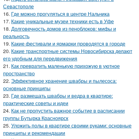
Севастополе
16.
Где можно прогуляться в центре Нальчика
17.
Какие уникальные музеи техники есть в Уфе
18.
Долговечность домов из пеноблоков: мифы и
реальность
19.
Какие фестивали и ярмарки проводятся в городе
20.
Какие транспортные системы Новосибирска делают
его удобным для передвижения
21.
Как превратить маленькую прихожую в уютное
пространство
22.
Эффективное хранение швабры и пылесоса:
основные принципы
23.
Где размещать швабры и ведра в квартире:
практические советы и идеи
24.
Как не пропустить важное событие в расписании
группы Бутырка Красноярск
25.
Уложить полы в квартире своими руками: основные
принципы и рекомендации