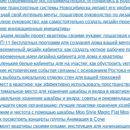
кие современные достопримечательности появились в Вор
кие транспортные системы Новосибирска делают его удоб
здай свой интерьер мечты: пошаговое руководство по диза
лное руководство: как самостоятельно создать дизайн-прое
кие инновационные инициативы
здаем дизайн-проект квартиры своими руками: пошаговая 
П-11 бесплатных программ для создания дома вашей мечт
временный дизайн кабинета: как создать уютное рабочее п
временные идеи дизайна кабинета для дома и квартиры
ленькие белые кабинеты для на участке: как обустроить ую
кие исторические события связаны с основанием Ростова-
к выбрать идеальную отделку стен для вашей прихожей
мест в квартире: как эффективно использовать пространств
тимальное место для хранения швабры и ведра в квартире
авильное хранение швабры и ведра: советы и рекомендац
учшите свою организацию: лучшие практики хранения хозя
жим и чистота с помощью швабры Mop Style Magic Flat Mop
к посмотреть концерты группы Анимация в Сочи
монт квартиры своими руками: инструкция для начинающих 