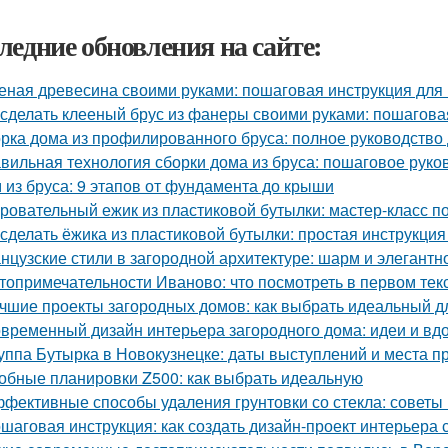
ледние обновления на сайте:
еная древесина своими руками: пошаговая инструкция дл
 сделать клееный брус из фанеры своими руками: пошагова
рка дома из профилированного бруса: полное руководство
вильная технология сборки дома из бруса: пошаговое руко
 из бруса: 9 этапов от фундамента до крыши
ровательный ежик из пластиковой бутылки: мастер-класс п
 сделать ёжика из пластиковой бутылки: простая инструкци
нцузские стили в загородной архитектуре: шарм и элегантн
топримечательности Иваново: что посмотреть в первом тек
чшие проекты загородных домов: как выбрать идеальный д
временный дизайн интерьера загородного дома: идеи и вд
уппа Бутырка в Новокузнецке: даты выступлений и места 
обные планировки Z500: как выбрать идеальную
фективные способы удаления грунтовки со стекла: советы
шаговая инструкция: как создать дизайн-проект интерьера