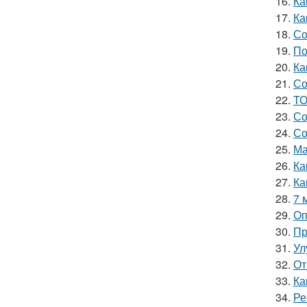
16.
Ка
17.
Ка
18.
Со
19.
По
20.
Ка
21.
Со
22.
ТО
23.
Со
24.
Со
25.
Ма
26.
Ка
27.
Ка
28.
7 
29.
Оп
30.
Пр
31.
Ул
32.
От
33.
Ка
34.
Ре