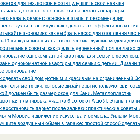
советов для тех, которые хотят улучшить свои навыки
 начала до конца: основные этапы ремонта квартиры
чего начать ремонт: основные этапы и рекомендации
ренос кухни в гостиную: как сделать это эффективно и стил
итывайте экономию: как выбрать насос для отопления част
п-10 циркуляционных насосов России: лучшие модели для 
роительные советы: как сделать деревянный пол на лагах 
нирование однокомнатной квартиры для семьи с ребенком
зайн однокомнатной квартиры для семьи с детьми. Дизайн 
ое зонирование
к сделать свой дом уютным и красивым на ограниченный б
ивительные трюки, которые дизайнеры используют для соз
кой должен быть размер окон для бани. Металлопластик
амотная планировка участка 6 соток от А до Я. Этапы план
к восстановить паркет после заливки: практические советы
льям Моррис и движение искусства и ремесла. Уильям Мор
учшите воздушный обмен в гараже: простой способ сделат