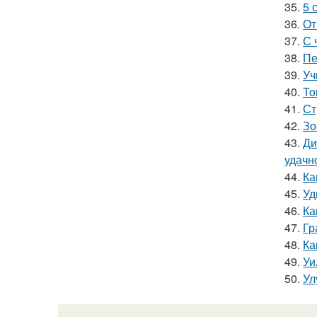
35.
5 
36.
От
37.
С 
38.
Пе
39.
Уч
40.
То
41.
Ст
42.
Зо
43.
Ди
удачн
44.
Ка
45.
Уд
46.
Ка
47.
Гр
48.
Ка
49.
Уи
50.
Ул