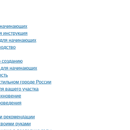
я начинающих
я инструкция
 для начинающих
водство
о созданию
я для начинающих
ость
стильном городе России
ля вашего участка
охновение
проведения
 и рекомендации
 своими руками