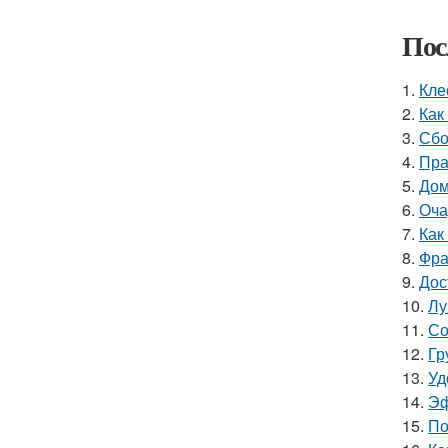
Пос
1.
Кле
2.
Как
3.
Сбо
4.
Пра
5.
Дом
6.
Оча
7.
Как
8.
Фра
9.
Дос
10.
Лу
11.
Со
12.
Гр
13.
Уд
14.
Эф
15.
По