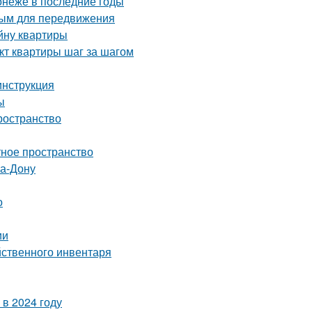
онеже в последние годы
ным для передвижения
йну квартиры
кт квартиры шаг за шагом
инструкция
ы
ространство
тное пространство
на-Дону
о
ии
йственного инвентаря
в 2024 году