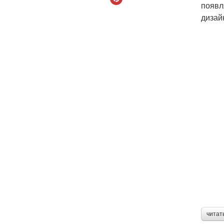
появл
дизай
читат