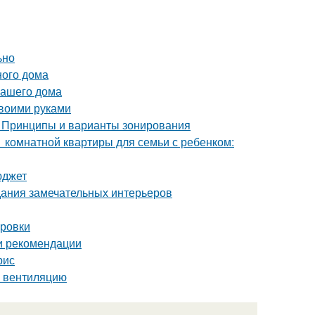
ьно
ного дома
вашего дома
своими руками
. Принципы и варианты зонирования
1 комнатной квартиры для семьи с ребенком:
юджет
дания замечательных интерьеров
ировки
 и рекомендации
рис
ь вентиляцию