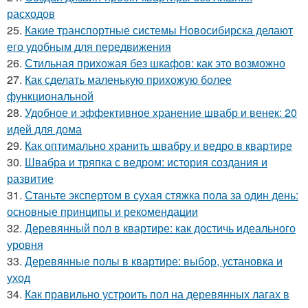
расходов
25.
Какие транспортные системы Новосибирска делают
его удобным для передвижения
26.
Стильная прихожая без шкафов: как это возможно
27.
Как сделать маленькую прихожую более
функциональной
28.
Удобное и эффективное хранение швабр и венек: 20
идей для дома
29.
Как оптимально хранить швабру и ведро в квартире
30.
Швабра и тряпка с ведром: история создания и
развитие
31.
Станьте экспертом в сухая стяжка пола за один день:
основные принципы и рекомендации
32.
Деревянный пол в квартире: как достичь идеального
уровня
33.
Деревянные полы в квартире: выбор, установка и
уход
34.
Как правильно устроить пол на деревянных лагах в