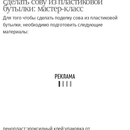
сделать сову из пластиковой
бутылки: мастер-класс
Для того чтобы сделать поделку сова из пластиковой
Сова из природного
бутылки, необходимо подготовить следующие
Сова из сердец
материала
материалы:
Сова из пластиковых
Сова из подручных
ложек
материалов
пенопласт;эпоксидный клей;упаковка от