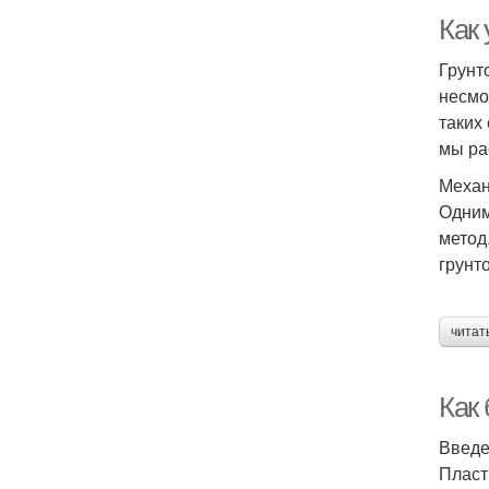
Как
Грунт
несмо
таких
мы ра
Механ
Одним
метод
грунт
читат
Как 
Введ
Пласт