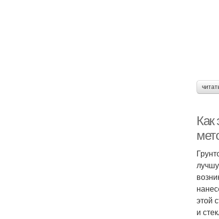
читат
Как 
мет
Грунт
лучшу
возни
нанес
этой 
и стек