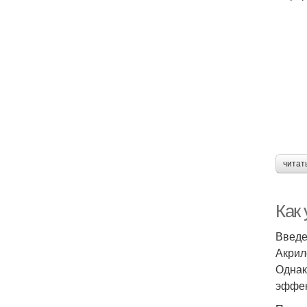
читат
Как
Введ
Акрил
Однак
эффек