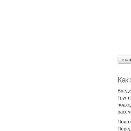
читат
Как
Введ
Грунт
подхо
рассм
Подго
Перед