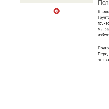
Полн
Введ
Грунт
грунт
мы ра
избеж
Подго
Перед
что в