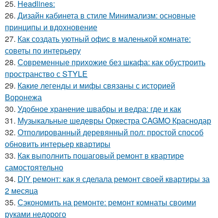
25.
Headlines:
26.
Дизайн кабинета в стиле Минимализм: основные
принципы и вдохновение
27.
Как создать уютный офис в маленькой комнате:
советы по интерьеру
28.
Современные прихожие без шкафа: как обустроить
пространство с STYLE
29.
Какие легенды и мифы связаны с историей
Воронежа
30.
Удобное хранение швабры и ведра: где и как
31.
Музыкальные шедевры Оркестра CAGMO Краснодар
32.
Отполированный деревянный пол: простой способ
обновить интерьер квартиры
33.
Как выполнить пошаговый ремонт в квартире
самостоятельно
34.
DIY ремонт: как я сделала ремонт своей квартиры за
2 месяца
35.
Сэкономить на ремонте: ремонт комнаты своими
руками недорого