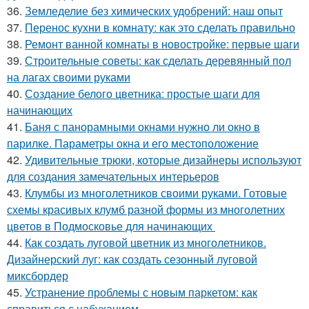
36.
Земледелие без химических удобрений: наш опыт
37.
Перенос кухни в комнату: как это сделать правильно
38.
Ремонт ванной комнаты в новостройке: первые шаги
39.
Строительные советы: как сделать деревянный пол
на лагах своими руками
40.
Создание белого цветника: простые шаги для
начинающих
41.
Баня с панорамными окнами нужно ли окно в
парилке. Параметры окна и его местоположение
42.
Удивительные трюки, которые дизайнеры используют
для создания замечательных интерьеров
43.
Клумбы из многолетников своими руками. Готовые
схемы красивых клумб разной формы из многолетних
цветов в Подмосковье для начинающих
44.
Как создать луговой цветник из многолетников.
Дизайнерский луг: как создать сезонный луговой
миксбордер
45.
Устранение проблемы с новым паркетом: как
справиться с набуханием