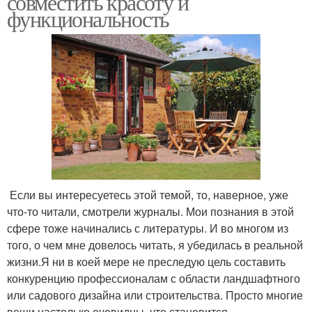
совместить красоту и
комфорта
функциональность
Если вы интересуетесь этой темой, то, наверное, уже
что-то читали, смотрели журналы. Мои познания в этой
сфере тоже начинались с литературы. И во многом из
того, о чем мне довелось читать, я убедилась в реальной
жизни.Я ни в коей мере не преследую цель составить
конкуренцию профессионалам с области ландшафтного
или садового дизайна или строительства. Просто многие
вещи настолько очевидны, что становится