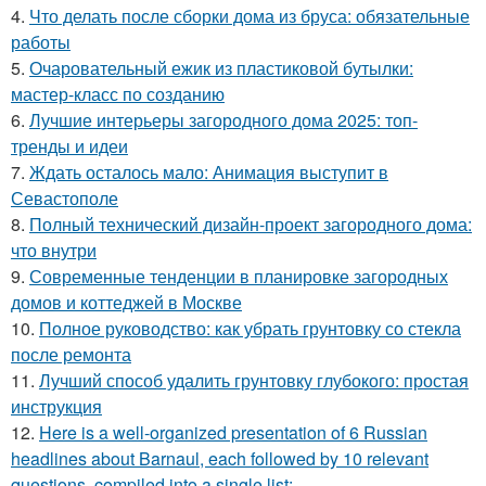
4.
Что делать после сборки дома из бруса: обязательные
работы
5.
Очаровательный ежик из пластиковой бутылки:
мастер-класс по созданию
6.
Лучшие интерьеры загородного дома 2025: топ-
тренды и идеи
7.
Ждать осталось мало: Анимация выступит в
Севастополе
8.
Полный технический дизайн-проект загородного дома:
что внутри
9.
Современные тенденции в планировке загородных
домов и коттеджей в Москве
10.
Полное руководство: как убрать грунтовку со стекла
после ремонта
11.
Лучший способ удалить грунтовку глубокого: простая
инструкция
12.
Here is a well-organized presentation of 6 Russian
headlines about Barnaul, each followed by 10 relevant
questions, compiled into a single list: