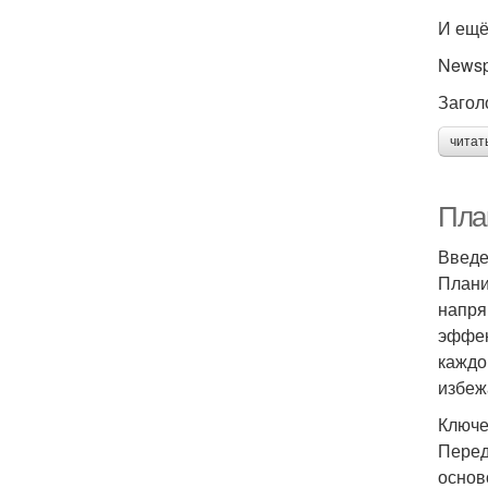
И ещё
Newsp
Загол
читат
Пла
Введ
Плани
напря
эффек
каждо
избеж
Ключе
Перед
основ