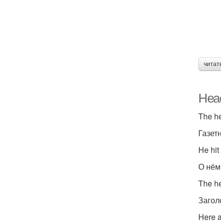
читат
Head
The he
Газет
He hit
О нём
The h
Загол
Here a