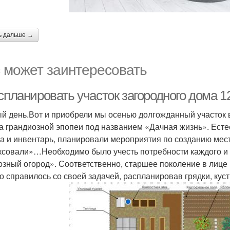
ь дальше →
 может заинтересовать
спланировать участок загородного дома 1
й день.Вот и приобрели мы осенью долгожданный участок в
а грандиозной эпопеи под названием «Дачная жизнь». Естес
а и инвентарь, планировали мероприятия по созданию мест
ксовали»…Необходимо было учесть потребности каждого и в
озный огород». Соответственно, старшее поколение в лице
о справилось со своей задачей, распланировав грядки, куст