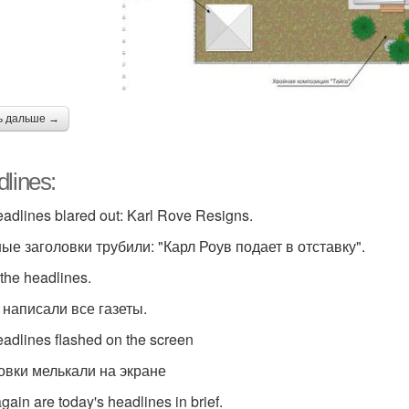
ь дальше →
lines:
adlines blared out: Karl Rove Resigns.
ные заголовки трубили: "Карл Роув подает в отставку".
 the headlines.
 написали все газеты.
eadlines flashed on the screen
овки мелькали на экране
gain are today's headlines in brief.