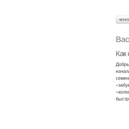
читат
Вас
Как 
Добры
начал
семен
«забу
«колх
быстр