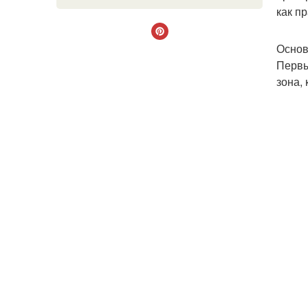
как п
Основ
Первы
зона,