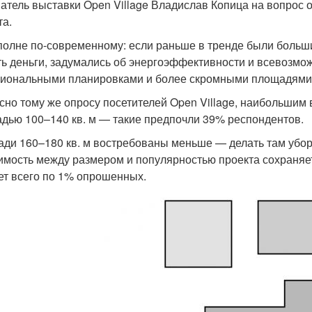
атель выставки Open Village Владислав Копица на вопрос 
та.
полне по-современному: если раньше в тренде были больши
ть деньги, задумались об энергоэффективности и всевозмо
иональными планировками и более скромными площадями
сно тому же опросу посетителей Open Village, наибольшим
дью 100–140 кв. м — такие предпочли 39% респондентов.
ди 160–180 кв. м востребованы меньше — делать там убо
имость между размером и популярностью проекта сохраняетс
ет всего по 1% опрошенных.