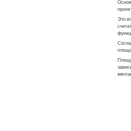
Основ
проек
Это в
счита
функц
Согла
площа
Площа
завис
мечта