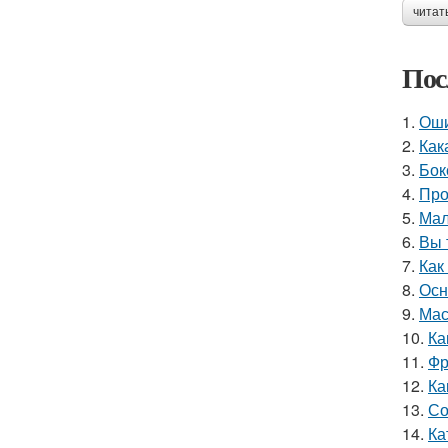
читат
Пос
1.
Оши
2.
Как
3.
Бок
4.
Про
5.
Мал
6.
Вы 
7.
Как
8.
Осн
9.
Мас
10.
Ка
11.
Фр
12.
Ка
13.
Со
14.
Ка