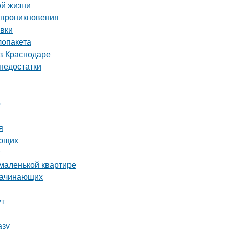
ой жизни
о проникновения
овки
лопакета
в Краснодаре
 недостатки
о
я
ающих
т
 маленькой квартире
 начинающих
ут
азу