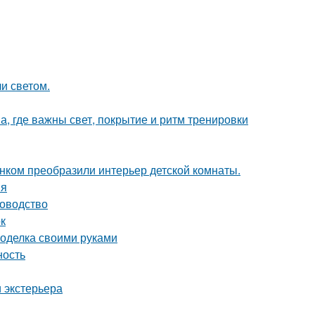
и светом.
а, где важны свет, покрытие и ритм тренировки
унком преобразили интерьер детской комнаты.
ия
ководство
ок
поделка своими руками
ность
 экстерьера