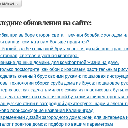
ь дальше →
ледние обновления на сайте:
бка при выборе сторон света = вечная борьба с холодом ил
ая ванная комната вам больше нравится?
сёрский зал без показной брутальности: дизайн пространств
сторная, светлая и уютная квартира.
енькие дачные домики, для комфортной жизни на даче.
только посмотрите, как обои с красивым растительным рис
 сделать клееный брус своими руками: пошаговая инструкц
овы технологии сборки сруба дома из бруса: пошаговое ру
тер-класс: как сделать милого ежика из пластиковых бутыл
к сделать ёжика из пластиковой бутылки и шишек: простая 
анцузские стили в загородной архитектуре: шарм и элегант
ково происхождение названия Калининград
временный дизайн загородного дома: идеи для интерьера и
талог проектов домов: подбор по вашим параметрам