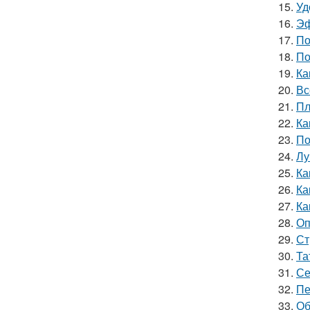
15.
Уд
16.
Эф
17.
По
18.
По
19.
Ка
20.
Вс
21.
Пл
22.
Ка
23.
По
24.
Лу
25.
Ка
26.
Ка
27.
Ка
28.
Оп
29.
Ст
30.
Та
31.
Се
32.
Пе
33.
Об