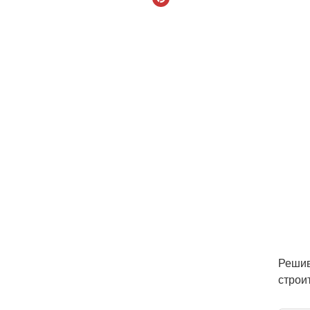
Решив
строи