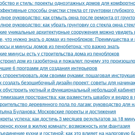
обство и стиль: проекты одноэтажных домов для комфортн
фективные способы очистки стекла от грунтовки глубоког
лное руководство: как отмыть окна после ремонта от грунт
лное руководство: как убрать грунтовку со стекла окна стек
кие уникальные архитектурные сооружения можно увидеть 
е, что нужно знать о домах из пеноблоков: Преимущества и
юсы и минусы домов из пенобетона: что важно знать
кие минусы есть у строительства дома из пеноблоков
строил дом из газобетона и пожалел: почему это произошл
чшие 6 программ для создания интерьеров
к спроектировать дом своими руками: пошаговая инструкци
к создать безошибочный дизайн-проект: советы для начин
к обустроить уютный и функциональный небольшой кабине
тимизация пространства: как разместить швабру и ведро в
роительство деревянного пола по лагам: руководство для
тьяна Буланова: Московские проекты и достижения
креты успеха: как достичь 3 месяцев результатов за 18 мин
ренос кухни в жилую комнату: возможность или фантазия
ъединение кухни и гостиной: как это влияет на налоговую б