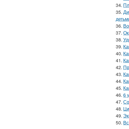
34.
Пл
35.
Ди
детьм
36.
Во
37.
Ок
38.
Уд
39.
Ка
40.
Ка
41.
Ка
42.
Пр
43.
Ка
44.
Ка
45.
Ка
46.
6 
47.
Со
48.
Ци
49.
Эк
50.
Вс