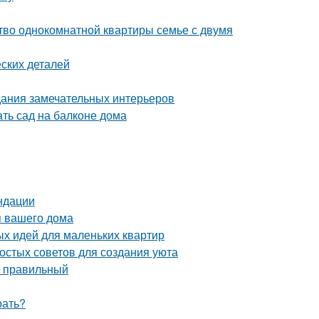
тво однокомнатной квартиры семье с двумя
ских деталей
дания замечательных интерьеров
ать сад на балконе дома
ндации
я вашего дома
ых идей для маленьких квартир
ростых советов для создания уюта
ь правильный
рать?