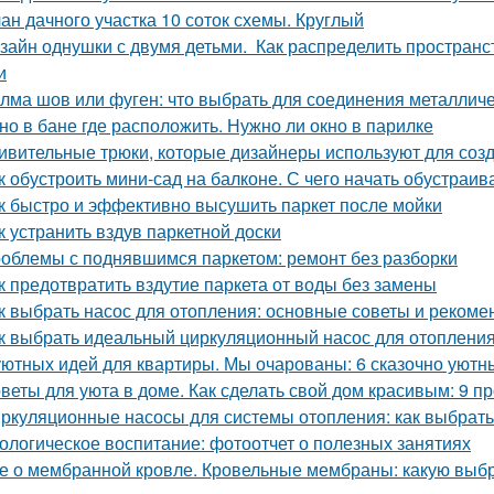
ан дачного участка 10 соток схемы. Круглый
зайн однушки с двумя детьми. Как распределить пространс
и
лма шов или фуген: что выбрать для соединения металличе
но в бане где расположить. Нужно ли окно в парилке
ивительные трюки, которые дизайнеры используют для соз
к обустроить мини-сад на балконе. С чего начать обустраив
к быстро и эффективно высушить паркет после мойки
к устранить вздув паркетной доски
облемы с поднявшимся паркетом: ремонт без разборки
к предотвратить вздутие паркета от воды без замены
к выбрать насос для отопления: основные советы и рекоме
к выбрать идеальный циркуляционный насос для отоплени
уютных идей для квартиры. Мы очарованы: 6 сказочно уютн
веты для уюта в доме. Как сделать свой дом красивым: 9 п
ркуляционные насосы для системы отопления: как выбрат
ологическое воспитание: фотоотчет о полезных занятиях
е о мембранной кровле. Кровельные мембраны: какую выб