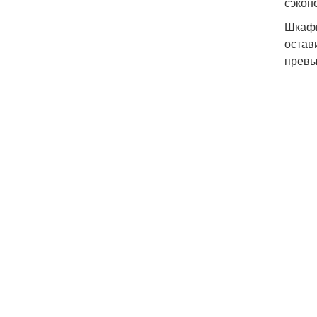
сэкон
Шкафы
остав
превы