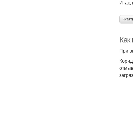
Итак,
читат
Как
При в
Корид
отмыв
загря