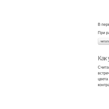
В пер
При р
читат
Как
Счита
встре
цвета
контр