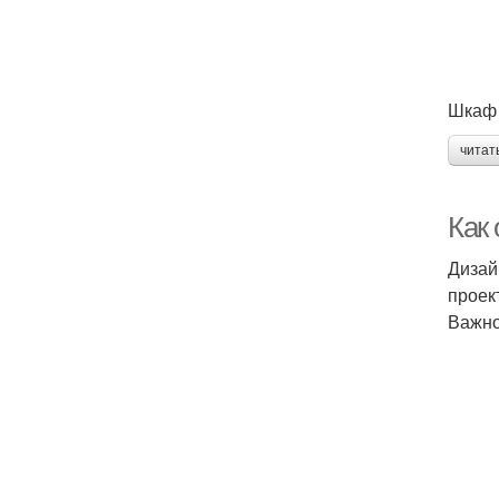
Шкаф 
читат
Как 
Дизай
проек
Важно