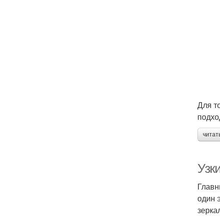
Для т
подхо
читат
Узк
Главн
один 
зерка