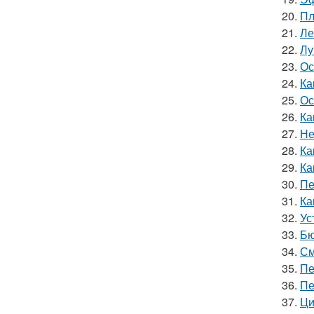
20.
Пл
21.
Ле
22.
Лу
23.
Ос
24.
Ка
25.
Ос
26.
Ка
27.
Не
28.
Ка
29.
Ка
30.
Пе
31.
Ка
32.
Ус
33.
Бю
34.
См
35.
Пе
36.
Пе
37.
Ци