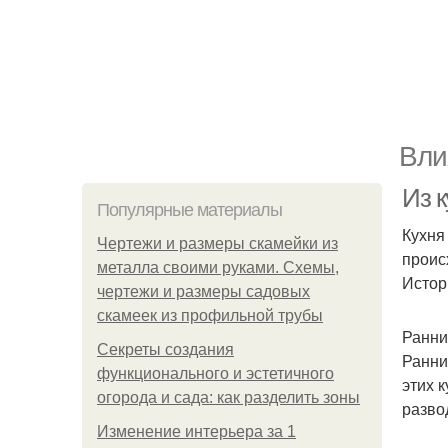
Вли
Из к
Популярные материалы
Кухня
Чертежи и размеры скамейки из
проис
металла своими руками. Схемы,
Истор
чертежи и размеры садовых
скамеек из профильной трубы
Ранни
Секреты создания
Ранни
функционального и эстетичного
этих 
огорода и сада: как разделить зоны
разво
Изменение интерьера за 1