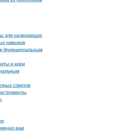
ты для начинающих
ных навыков
м и функциональным
веты и идеи
ональным
езных советов
инструменты
р
еи
именно вам