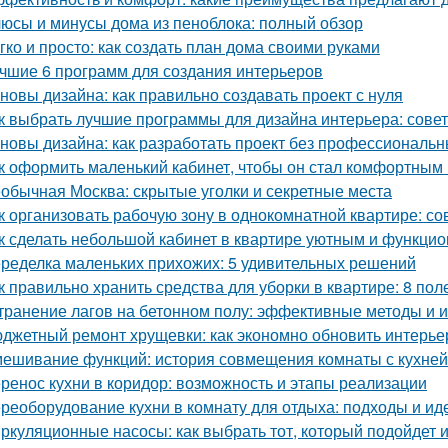
юсы и минусы дома из пеноблока: полный обзор
гко и просто: как создать план дома своими руками
чшие 6 программ для создания интерьеров
новы дизайна: как правильно создавать проект с нуля
к выбрать лучшие программы для дизайна интерьера: сове
новы дизайна: как разработать проект без профессиональ
к оформить маленький кабинет, чтобы он стал комфортны
обычная Москва: скрытые уголки и секретные места
к организовать рабочую зону в однокомнатной квартире: со
к сделать небольшой кабинет в квартире уютным и функци
ределка маленьких прихожих: 5 удивительных решений
к правильно хранить средства для уборки в квартире: 8 пол
транение лагов на бетонном полу: эффективные методы и 
джетный ремонт хрущевки: как экономно обновить интерье
ешивание функций: история совмещения комнаты с кухней
ренос кухни в коридор: возможность и этапы реализации
реоборудование кухни в комнату для отдыха: подходы и ид
ркуляционные насосы: как выбрать тот, который подойдет 