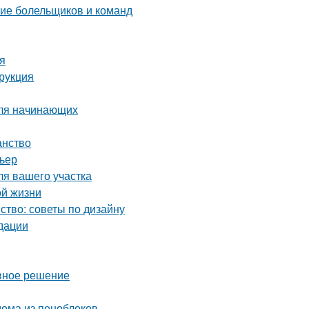
ние болельщиков и команд
ия
трукция
для начинающих
анство
рьер
ля вашего участка
ой жизни
ство: советы по дизайну
дации
ивное решение
ома из пеноблоков