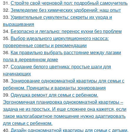
31.
Стройте свой черновой пол: подробный самоучитель
32.
Земледелие без химических удобрений: наш опыт
33.
Удивительные суккуленты: секреты их ухода и
выращивания
34.
Безопасно и легально: перенос кухни без проблем
35.
Выбор идеального циркуляционного насоса:
проверенные советы и рекомендации
36.
Как правильно выбрать расстояние между лагами
пола в деревянном доме
37.
Создание белого цветника: простые шаги для
начинающих
38.
Зонирование однокомнатной квартиры для семьи с
ребенком. Принципы и варианты зонирования
39.
Однушка ремонт для семьи с ребенком.
Эргономичная планировка однокомнатной квартиры –
задача не из простых. И еще сложнее она кажется, если
такое малогабаритное помещение нужно адаптировать
для семьи с ребенком.
40.
Дизайн однокомнатной квартиры для семьи с детьми.