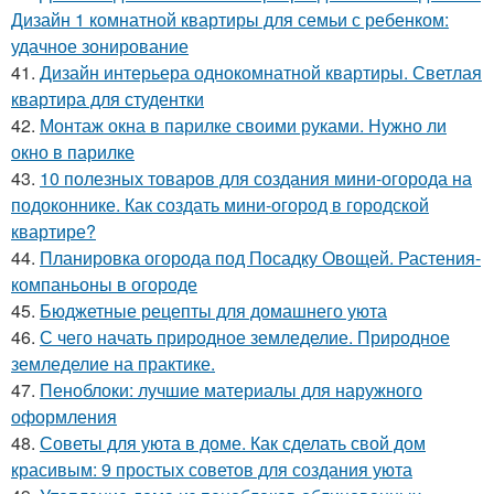
Дизайн 1 комнатной квартиры для семьи с ребенком:
удачное зонирование
41.
Дизайн интерьера однокомнатной квартиры. Светлая
квартира для студентки
42.
Монтаж окна в парилке своими руками. Нужно ли
окно в парилке
43.
10 полезных товаров для создания мини-огорода на
подоконнике. Как создать мини-огород в городской
квартире?
44.
Планировка огорода под Посадку Овощей. Растения-
компаньоны в огороде
45.
Бюджетные рецепты для домашнего уюта
46.
С чего начать природное земледелие. Природное
земледелие на практике.
47.
Пеноблоки: лучшие материалы для наружного
оформления
48.
Советы для уюта в доме. Как сделать свой дом
красивым: 9 простых советов для создания уюта