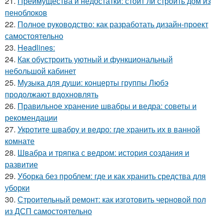
21.
Преимущества и недостатки: стоит ли строить дом из
пеноблоков
22.
Полное руководство: как разработать дизайн-проект
самостоятельно
23.
Headlines:
24.
Как обустроить уютный и функциональный
небольшой кабинет
25.
Музыка для души: концерты группы Любэ
продолжают вдохновлять
26.
Правильное хранение швабры и ведра: советы и
рекомендации
27.
Укротите швабру и ведро: где хранить их в ванной
комнате
28.
Швабра и тряпка с ведром: история создания и
развитие
29.
Уборка без проблем: где и как хранить средства для
уборки
30.
Строительный ремонт: как изготовить черновой пол
из ДСП самостоятельно