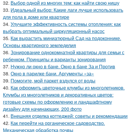
32.
Выбор одной из многих тем: как найти свою нишу
33.
Идеальный выбор: Какие лаги лучше использовать
для пола в доме или квартире
34.
Улучшите эффективность системы отопления: как
выбрать оптимальный циркуляционный насос
35.
Как вырастить миниатюрный Сад на подоконнике.
Основы квартирного земледелия
36.
Зонирование однокомнатной квартиры для семьи с
ребенком. Принципы и варианты зонирования
37.
Нужно ли окно в бане. Окно в бане За и Против
38.
Окно в парилке бани. Аргументы «за»
39.
Помогите, мой паркет вздулся от воды
40.
Как оформить цветочные клумбы из многолетников.
Клумбы из многолетников и декоративных цветов:
готовые схемы по оформлению и ландшафтному
дизайну для начинающих, 200 фото
41.
Внешняя отделка коттеджей: советы и рекомендации
42.
Как перейти на органическое садоводство.
Механическая обработка почвы