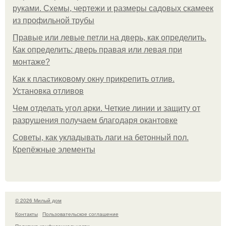
руками. Схемы, чертежи и размеры садовых скамеек
из профильной трубы
Правые или левые петли на дверь, как определить.
Как определить: дверь правая или левая при
монтаже?
Как к пластиковому окну прикрепить отлив.
Установка отливов
Чем отделать угол арки. Четкие линии и защиту от
разрушения получаем благодаря окантовке
Советы, как укладывать лаги на бетонный пол.
Крепёжные элементы
© 2026 Милый дом
Контакты
Пользовательское соглашение
Политика конфидециальности