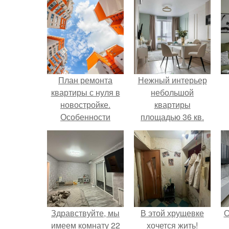
План ремонта
Нежный интерьер
квартиры с нуля в
небольшой
новостройке.
квартиры
Особенности
площадью 36 кв.
ремонта в
новостройке
Здравствуйте, мы
В этой хрущевке
О
имеем комнату 22
хочется жить!