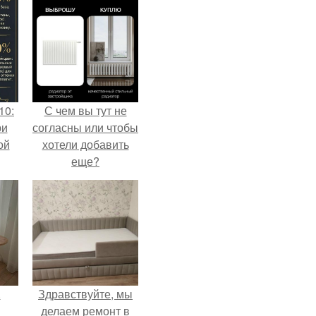
10:
С чем вы тут не
ри
согласны или чтобы
ой
хотели добавить
еще?
.
Здравствуйте, мы
делаем ремонт в