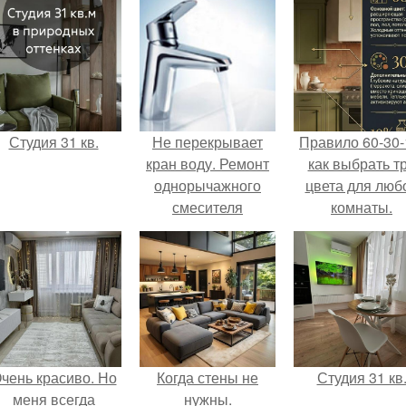
Студия 31 кв.
Не перекрывает
Правило 60-30-
кран воду. Ремонт
как выбрать т
однорычажного
цвета для люб
смесителя
комнаты.
чень красиво. Но
Когда стены не
Студия 31 кв
меня всегда
нужны.