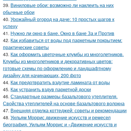
39.
Виниловые обои: возможно ли наклеить на них
обычные обои
40.
Урожайный огород на даче: 10 простых шагов к
успеху
41.
Нужно ли окно в бане. Окно в бане За и Против
42.
Как избавиться от воды под паркетным покрытием:
практические советы
43.
Как оформить цветочные клумбы из многолетников.
Клумбы из многолетников и декоративных цветов:
готовые схемы по оформлению и ландшафтному
дизайну для начинающих, 200 фото
44.
Как предотвратить вздутие ламината от воды
45.
Как устранить вздув паркетной доски
46.
Стандартные размеры базальтового утеплителя.
Свойства утеплителей на основе базальтового волокна
47.
Внешняя отделка коттеджей: советы и рекомендации
48.
Уильям Моррис движение искусств и ремесел
биография. Уильям Моррис и «Движение искусств и