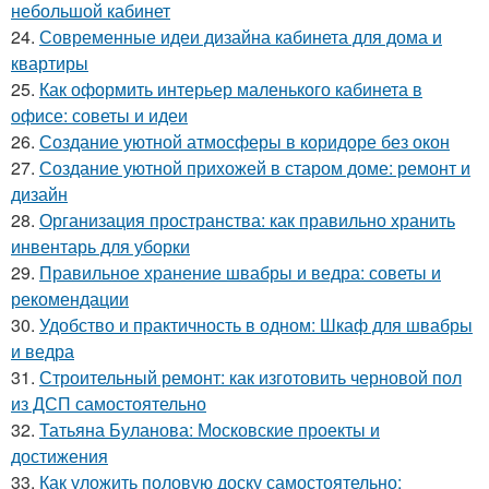
небольшой кабинет
24.
Современные идеи дизайна кабинета для дома и
квартиры
25.
Как оформить интерьер маленького кабинета в
офисе: советы и идеи
26.
Создание уютной атмосферы в коридоре без окон
27.
Создание уютной прихожей в старом доме: ремонт и
дизайн
28.
Организация пространства: как правильно хранить
инвентарь для уборки
29.
Правильное хранение швабры и ведра: советы и
рекомендации
30.
Удобство и практичность в одном: Шкаф для швабры
и ведра
31.
Строительный ремонт: как изготовить черновой пол
из ДСП самостоятельно
32.
Татьяна Буланова: Московские проекты и
достижения
33.
Как уложить половую доску самостоятельно: