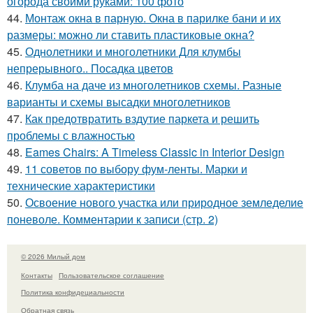
огорода своими руками: 100 фото
44.
Монтаж окна в парную. Окна в парилке бани и их
размеры: можно ли ставить пластиковые окна?
45.
Однолетники и многолетники Для клумбы
непрерывного.. Посадка цветов
46.
Клумба на даче из многолетников схемы. Разные
варианты и схемы высадки многолетников
47.
Как предотвратить вздутие паркета и решить
проблемы с влажностью
48.
Eames Chairs: A Timeless Classic in Interior Design
49.
11 советов по выбору фум-ленты. Марки и
технические характеристики
50.
Освоение нового участка или природное земледелие
поневоле. Комментарии к записи (стр. 2)
© 2026 Милый дом
Контакты
Пользовательское соглашение
Политика конфидециальности
Обратная связь