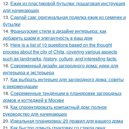
12.
Ежик из пластиковой бутылки: пошаговая инструкция
для начинающих
13.
Сделай сам: оригинальная поделка ежик из семечек и
бутылки
14.
Французские стили в дизайне интерьера: как
добавить шарм и элегантность в ваш дом
15.
Here is a list of 10 questions based on the thought
process about the city of Chita, covering various aspects
such as landmarks, history, culture, and interesting facts:
16.
Современный дизайн загородного дома: идеи для
интерьера и экстерьера
17.
Как выбрать интерьер для загородного дома: советы
и рекомендации
18.
Современные тенденции в планировке загородных
домов и коттеджей в Москве
19.
Как спроектировать компактный дом: полное
руководство для начинающих
20.
Идеальная планировка: 20 правил для вашего дома
21.
Как быстро отмыть грунтовку со стекла окна: