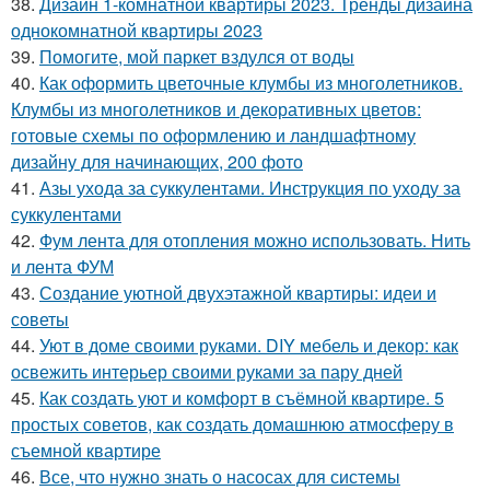
38.
Дизайн 1-комнатной квартиры 2023. Тренды дизайна
однокомнатной квартиры 2023
39.
Помогите, мой паркет вздулся от воды
40.
Как оформить цветочные клумбы из многолетников.
Клумбы из многолетников и декоративных цветов:
готовые схемы по оформлению и ландшафтному
дизайну для начинающих, 200 фото
41.
Азы ухода за суккулентами. Инструкция по уходу за
суккулентами
42.
Фум лента для отопления можно использовать. Нить
и лента ФУМ
43.
Создание уютной двухэтажной квартиры: идеи и
советы
44.
Уют в доме своими руками. DIY мебель и декор: как
освежить интерьер своими руками за пару дней
45.
Как создать уют и комфорт в съёмной квартире. 5
простых советов, как создать домашнюю атмосферу в
съемной квартире
46.
Все, что нужно знать о насосах для системы