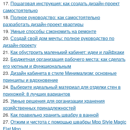
17.
Пошаговая инструкция: как создать дизайн-проект
самостоятельно
18.
Полное руководство: как самостоятельно
разработать дизайн-проект квартиры
19.
Умные способы сэкономить на ремонте
20.
Создай свой дом мечты: полное руководство по
дизайн-проекту
21.
Как обустроить маленький кабинет: идеи и лайфхаки
22.
Бюджетная организация рабочего места: как сделать
его уютным и функциональным
23.
Дизайн кабинета в стиле Минимализм: основные
принципы и вдохновение
24.
Выберите идеальный материал для отделки стен в
прихожей: 8 лучших вариантов
25.
Умные решения для организации хранения
хозяйственных принадлежностей
26.
Как правильно хранить швабру в ванной
27.
Отжим и чистота с помощью швабры Mop Style Magic
Flat Mop