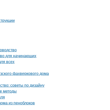
струкции
ководство
тво для начинающих
для всех
узского фахверкового дома
ство: советы по дизайну
ые методы
иля
ома из пеноблоков