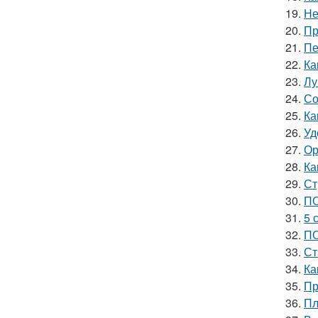
19.
Не
20.
Пр
21.
Пе
22.
Ка
23.
Лу
24.
Со
25.
Ка
26.
Уд
27.
Ор
28.
Ка
29.
Ст
30.
ПО
31.
5 
32.
ПО
33.
Ст
34.
Ка
35.
Пр
36.
Пл