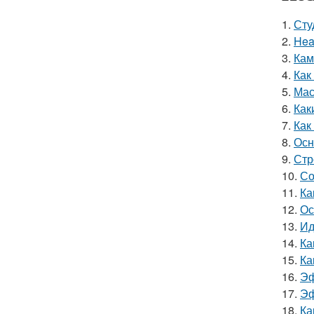
1.
Сту
2.
Hea
3.
Кам
4.
Как
5.
Мас
6.
Как
7.
Как
8.
Осн
9.
Стр
10.
Со
11.
Ка
12.
Ос
13.
Ид
14.
Ка
15.
Ка
16.
Эф
17.
Эф
18.
Ка