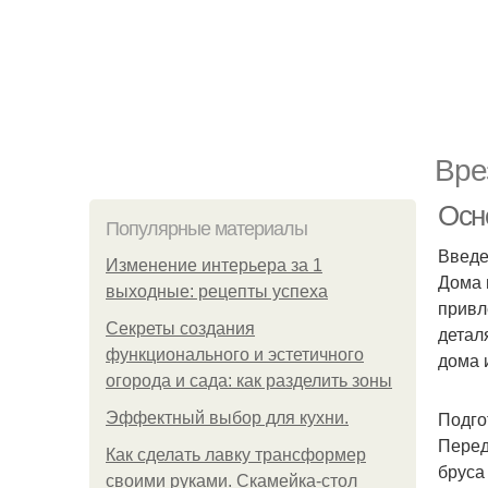
Вре
Осн
Популярные материалы
Введ
Изменение интерьера за 1
Дома 
выходные: рецепты успеха
привл
Секреты создания
детал
функционального и эстетичного
дома 
огорода и сада: как разделить зоны
Подго
Эффектный выбор для кухни.
Перед
Как сделать лавку трансформер
бруса
своими руками. Скамейка-стол