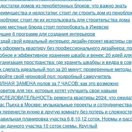
достатки домов из пенобетонных блоков: что важно знать
еимущества и недостатки: стоит ли строить дом из пенобло
ноблоки: стоит ли их использовать для строительства дома
кие местные блюда стоит попробовать в Ижевске
чшие 6 программ для создания интерьеров
здай свой идеальный интерьер: дизайн-проект квартиры с
к оформить квартиру без профессионального дизайнера: п
обное и эффективное хранение швабр и венек: 20 идей для
ганизация пространства: где хранить швабры и ведра в со
к сделать идеальный пол за 20 минут: проверенные методы
ройте свой черновой пол: подробный самоучитель
ЛНАЯ ЗАМЕНА полов за 7 ЧАСОВ: как это возможно
советов для тех, которые хотят улучшить свои навыки
СЛЕДОВАТЕЛЬНОСТЬ ремонта квартиры 2024: что ожида
ас Пьеха в Москве: музыкальные проекты и сотрудничества
к перенести кухню в другую комнату без потерь и сложност
авильная планировка участка 6,8,10,12 соток. Нормы и ра
ан дачного участка 10 соток схемы. Круглый