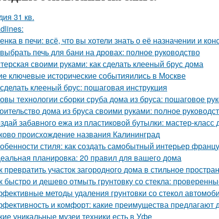
дия 31 кв.
dlines:
енка в печи: всё, что вы хотели знать о её назначении и кон
 выбрать печь для бани на дровах: полное руководство
терская своими руками: как сделать клееный брус дома
ие ключевые исторические событияились в Москве
 сделать клееный брус: пошаговая инструкция
овы технологии сборки сруба дома из бруса: пошаговое ру
оительство дома из бруса своими руками: полное руководс
здай забавного ежа из пластиковой бутылки: мастер-класс 
ково происхождение названия Калининград
обенности стиля: как создать самобытный интерьер франц
еальная планировка: 20 правил для вашего дома
к превратить участок загородного дома в стильное простран
к быстро и дешево отмыть грунтовку со стекла: проверенн
фективные методы удаления грунтовки со стекол автомоб
фективность и комфорт: какие преимущества предлагают д
кие уникальные музеи техники есть в Уфе