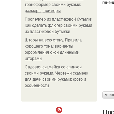
гниен
трансформер своими руками:
размеры, примеры
Пропеллер из пластиковой бутылки.
Как сделать флюгер своими руками
из пластиковой бутылки
Шторы на всю стену. Правила
хорошего тона: варианты
оформления окон длинными
шторами
Садовая скамейка со спинкой
своими руками. Чертежи скамеек
для дачи своими руками: фото и
особенности
читат
Пос