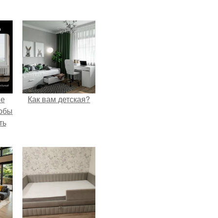
не
Как вам детская?
тобы
ть