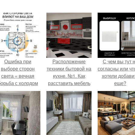
Ошибка при
Расположение
С чем вы тут 
выборе сторон
техники бытовой на
согласны или ч
света = вечная
кухне. №1. Как
хотели добави
борьба с холодом
расставить мебель
еще?
или светом.
на кухне?