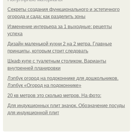
Секреты создания функционального и эстетичного
огорода и сада: как разделить зоны
Изменение интерьера за 1 выходные: рецепты
успеха
Дизайн маленькой кухни 2 на 2 метра. Главные
принципы, которым стоит следовать
Шкаф купе с туалетным столиком. Варианты
внутренней планировки
Лэпбук огород на подоконнике для дошкольников.
Лэпбук «Огород на подоконнике»
20 кв метров это сколько метров. На фото:
Для индукционных плит значок. Обозначение посуды
для индукционной плит