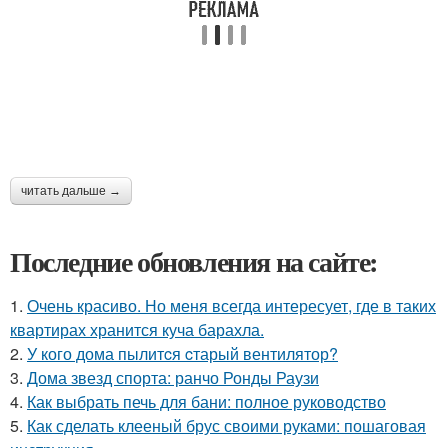
читать дальше →
Последние обновления на сайте:
1.
Очень красиво. Но меня всегда интересует, где в таких
квартирах хранится куча барахла.
2.
У кого дома пылитcя cтарый вентилятор?
3.
Дома звезд спорта: ранчо Ронды Раузи
4.
Как выбрать печь для бани: полное руководство
5.
Как сделать клееный брус своими руками: пошаговая