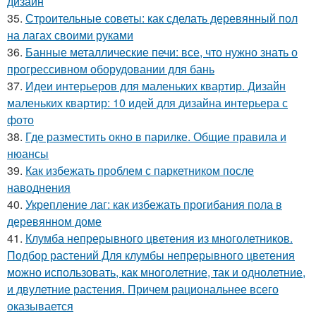
дизайн
35.
Строительные советы: как сделать деревянный пол
на лагах своими руками
36.
Банные металлические печи: все, что нужно знать о
прогрессивном оборудовании для бань
37.
Идеи интерьеров для маленьких квартир. Дизайн
маленьких квартир: 10 идей для дизайна интерьера с
фото
38.
Где разместить окно в парилке. Общие правила и
нюансы
39.
Как избежать проблем с паркетником после
наводнения
40.
Укрепление лаг: как избежать прогибания пола в
деревянном доме
41.
Клумба непрерывного цветения из многолетников.
Подбор растений Для клумбы непрерывного цветения
можно использовать, как многолетние, так и однолетние,
и двулетние растения. Причем рациональнее всего
оказывается