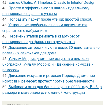
42.
Eames Chairs: A Timeless Classic in Interior Design
43.
Просто и эффективно: 10 шагов к идеальному
планированию дачного участка
44.
Поправить паркет после утечки: простой способ
45.
Устранение проблемы с новым паркетом: как
справиться с набуханием
46.
Перечень этапов ремонта в квартире: от
планирования до финального результата
47.
Домашние хитрости и уют в доме. 30 действительно
полезных лайфхаков для дома
48.
Уильям Моррис движение искусств и ремесел
биография. Уильям Моррис и «Движение искусств и
ремесел»
49.
Движение искусств и ремесел Период. Движение
искусств и ремесел: протест против обезличенности
50.
Выбираем окна для бани и сауны в 2023 году. Выбор
размера и материала для оконной конструкции
© 2026 Милый дом