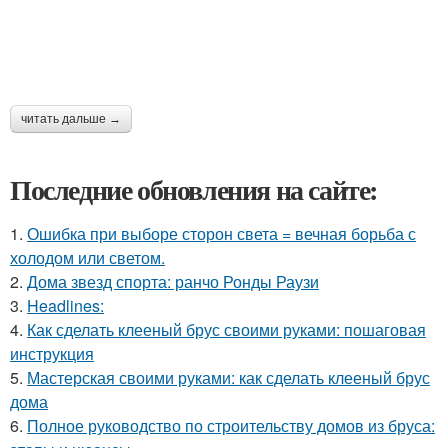
читать дальше →
Последние обновления на сайте:
1.
Ошибка при выборе сторон света = вечная борьба с
холодом или светом.
2.
Дома звезд спорта: ранчо Ронды Раузи
3.
Headlines:
4.
Как сделать клееный брус своими руками: пошаговая
инструкция
5.
Мастерская своими руками: как сделать клееный брус
дома
6.
Полное руководство по строительству домов из бруса: