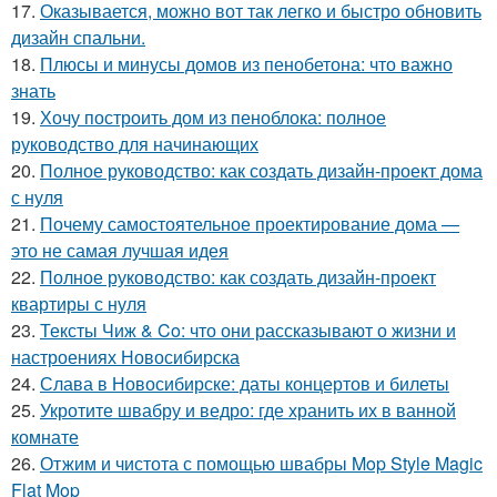
17.
Оказывается, можно вот так легко и быстро обновить
дизайн спальни.
18.
Плюсы и минусы домов из пенобетона: что важно
знать
19.
Хочу построить дом из пеноблока: полное
руководство для начинающих
20.
Полное руководство: как создать дизайн-проект дома
с нуля
21.
Почему самостоятельное проектирование дома —
это не самая лучшая идея
22.
Полное руководство: как создать дизайн-проект
квартиры с нуля
23.
Тексты Чиж & Co: что они рассказывают о жизни и
настроениях Новосибирска
24.
Слава в Новосибирске: даты концертов и билеты
25.
Укротите швабру и ведро: где хранить их в ванной
комнате
26.
Отжим и чистота с помощью швабры Mop Style Magic
Flat Mop