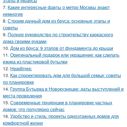
этапы и нюансы
7.
Какие интересные факты о метро Москвы знают
немногие
8.
Строим дачный дом из бруса: основные этапы и
советы
9.
Полное руководство по строительству каркасного
дома своими руками
10.
Дом из бруса: 9 этапов от фундамента до крыши
11.
Оригинальный подарок или украшение: как сделать
ежика из пластиковой бутылки
12.
Headlines:
13.
Как спроектировать дом для большой семьи: советы
по планировке
14.
Группа Бутырка в Новокузнецке: даты выступлений и
места проведения
15.
Современные тенденции в планировке частных
домов: что популярно сейчас
16.
Удобство и стиль: проекты одноэтажных домов для
комфортной жизни