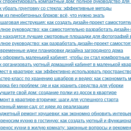
к спроектировать компактный дом: полное руководство дл
к убрать грунтовку со стекла: эффективные методы
м из пенобетонных блоков: всё, что нужно знать
шаговая инструкция: как создать дизайн-проект самостояте
лное руководство: как самостоятельно разработать дизайн
е находятся лучшие смотровые площадки для фотографий 
лное руководство: как разработать дизайн-проект самостоя
временные идеи планировки дизайна загородного дома
к оформить маленький кабинет, чтобы он стал комфортны
к организовать уютный домашний кабинет в маленькой ква
мест в квартире: как эффективно использовать пространств
стер-класс по хранению швабров и ведер: как сэкономить м
орка без проблем: где и как хранить средства для уборки
учшите свой дом: создание полки из досок в квартире
монт в квартире-вторичке: шаги для успешного старта
хонный мини-сад: от идеи до реализации
джетный ремонт хрущевки: как экономно обновить интерье
реносим кухню в гостиную: как создать уютный и функцион
ренос кухни в жилую комнату: законные вопросы и рекоме