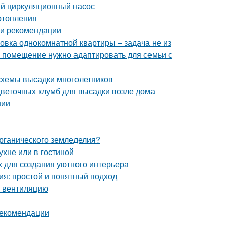
ый циркуляционный насос
отопления
 и рекомендации
овка однокомнатной квартиры – задача не из
е помещение нужно адаптировать для семьи с
 схемы высадки многолетников
цветочных клумб для высадки возле дома
нии
органического земледелия?
ухне или в гостиной
х для создания уютного интерьера
ия: простой и понятный подход
ь вентиляцию
рекомендации