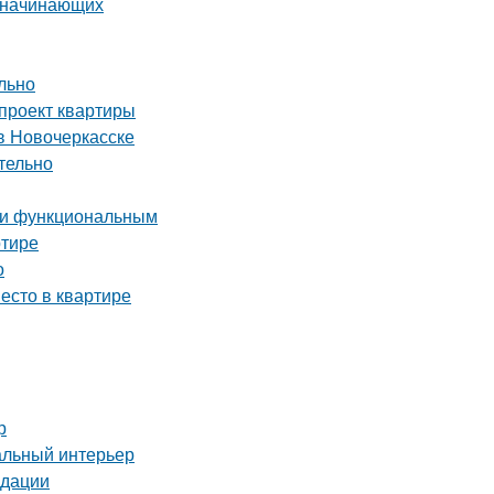
я начинающих
льно
-проект квартиры
в Новочеркасске
тельно
м и функциональным
ртире
о
есто в квартире
р
альный интерьер
ндации