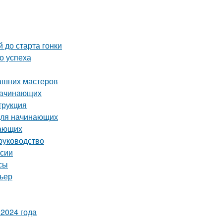
 до старта гонки
о успеха
ашних мастеров
 начинающих
трукция
 для начинающих
нающих
руководство
ссии
сы
рьер
2024 года