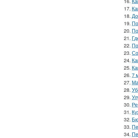
16.
Ка
17.
Ка
18.
До
19.
По
20.
По
21.
Гд
22.
По
23.
Со
24.
Ка
25.
Ка
26.
7 
27.
Ма
28.
Уб
29.
Ул
30.
Ре
31.
Ку
32.
Бю
33.
Пе
34.
Пе