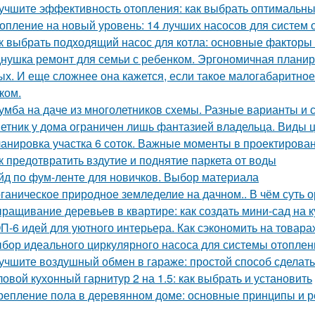
учшите эффективность отопления: как выбрать оптимальн
опление на новый уровень: 14 лучших насосов для систем 
к выбрать подходящий насос для котла: основные факторы
нушка ремонт для семьи с ребенком. Эргономичная планир
ых. И еще сложнее она кажется, если такое малогабаритно
ком.
умба на даче из многолетников схемы. Разные варианты и
етник у дома ограничен лишь фантазией владельца. Виды 
анировка участка 6 соток. Важные моменты в проектирова
к предотвратить вздутие и поднятие паркета от воды
йд по фум-ленте для новичков. Выбор материала
ганическое природное земледелие на дачном.. В чём суть 
ращивание деревьев в квартире: как создать мини-сад на к
П-6 идей для уютного интерьера. Как сэкономить на товара
бор идеального циркулярного насоса для системы отоплен
учшите воздушный обмен в гараже: простой способ сделат
ловой кухонный гарнитур 2 на 1.5: как выбрать и установить
репление пола в деревянном доме: основные принципы и 