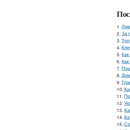
Пос
1.
Лив
2.
За 
3.
Топ
4.
Кле
5.
Как
6.
Как
7.
Пош
8.
Дом
9.
Гла
10.
Ка
11.
Пр
12.
Ую
13.
Ка
14.
Ка
15.
Со