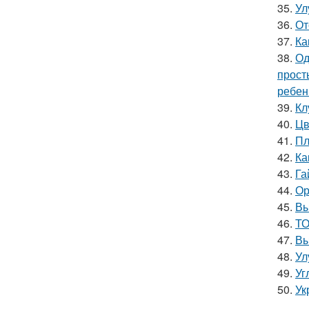
35.
Ул
36.
От
37.
Ка
38.
Од
прост
ребен
39.
Кл
40.
Цв
41.
Пл
42.
Ка
43.
Га
44.
Ор
45.
Вы
46.
ТО
47.
Вы
48.
Ул
49.
Уг
50.
Ук