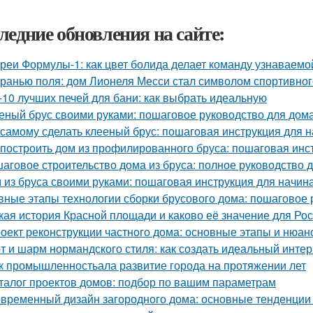
ледние обновления на сайте:
реи Формулы-1: как цвет болида делает команду узнаваемой
гранью поля: дом Лионеля Месси стал символом спортивног
-10 лучших печей для бани: как выбрать идеальную
еный брус своими руками: пошаговое руководство для дом
 самому сделать клееный брус: пошаговая инструкция для
 построить дом из профилированного бруса: пошаговая инс
аговое строительство дома из бруса: полное руководство
 из бруса своими руками: пошаговая инструкция для начи
вные этапы технологии сборки брусового дома: пошаговое 
кая история Красной площади и каково её значение для Ро
оект реконструкции частного дома: основные этапы и нюан
т и шарм нормандского стиля: как создать идеальный инте
к промышленностьала развитие города на протяжении лет
талог проектов домов: подбор по вашим параметрам
временный дизайн загородного дома: основные тенденции 