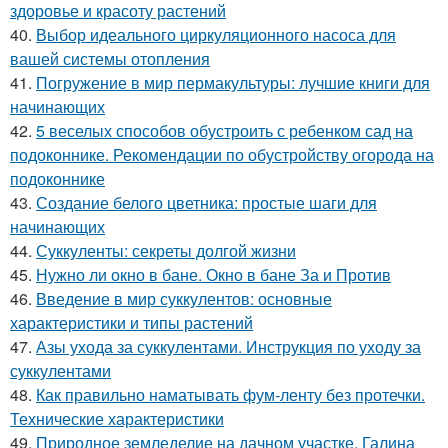
здоровье и красоту растений
40.
Выбор идеального циркуляционного насоса для
вашей системы отопления
41.
Погружение в мир пермакультуры: лучшие книги для
начинающих
42.
5 веселых способов обустроить с ребенком сад на
подоконнике. Рекомендации по обустройству огорода на
подоконнике
43.
Создание белого цветника: простые шаги для
начинающих
44.
Суккуленты: секреты долгой жизни
45.
Нужно ли окно в бане. Окно в бане За и Против
46.
Введение в мир суккулентов: основные
характеристики и типы растений
47.
Азы ухода за суккулентами. Инструкция по уходу за
суккулентами
48.
Как правильно наматывать фум-ленту без протечки.
Технические характеристики
49.
Природное земледелие на дачном участке. Галина