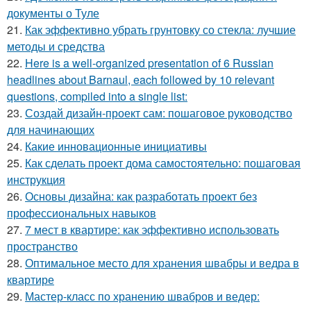
документы о Туле
21.
Как эффективно убрать грунтовку со стекла: лучшие
методы и средства
22.
Here is a well-organized presentation of 6 Russian
headlines about Barnaul, each followed by 10 relevant
questions, compiled into a single list:
23.
Создай дизайн-проект сам: пошаговое руководство
для начинающих
24.
Какие инновационные инициативы
25.
Как сделать проект дома самостоятельно: пошаговая
инструкция
26.
Основы дизайна: как разработать проект без
профессиональных навыков
27.
7 мест в квартире: как эффективно использовать
пространство
28.
Оптимальное место для хранения швабры и ведра в
квартире
29.
Мастер-класс по хранению швабров и ведер: