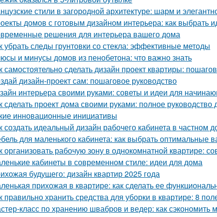
нцузские стили в загородной архитектуре: шарм и элегантн
оекты домов с готовым дизайном интерьера: как выбрать 
временные решения для интерьера вашего дома
к убрать следы грунтовки со стекла: эффективные методы
юсы и минусы домов из пенобетона: что важно знать
к самостоятельно сделать дизайн проект квартиры: пошаго
здай дизайн-проект сам: пошаговое руководство
зайн интерьера своими руками: советы и идеи для начина
к сделать проект дома своими руками: полное руководство
кие инновационные инициативы
к создать идеальный дизайн рабочего кабинета в частном д
бель для маленького кабинета: как выбрать оптимальные 
к организовать рабочую зону в однокомнатной квартире: со
ленькие кабинеты в современном стиле: идеи для дома
ихожая будущего: дизайн квартир 2025 года
ленькая прихожая в квартире: как сделать ее функциональ
к правильно хранить средства для уборки в квартире: 8 пол
стер-класс по хранению швабров и ведер: как сэкономить м