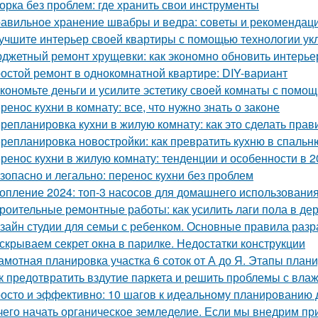
орка без проблем: где хранить свои инструменты
авильное хранение швабры и ведра: советы и рекомендац
учшите интерьер своей квартиры с помощью технологии ук
джетный ремонт хрущевки: как экономно обновить интерье
остой ремонт в однокомнатной квартире: DIY-вариант
кономьте деньги и усилите эстетику своей комнаты с помо
ренос кухни в комнату: все, что нужно знать о законе
репланировка кухни в жилую комнату: как это сделать прав
репланировка новостройки: как превратить кухню в спальн
ренос кухни в жилую комнату: тенденции и особенности в 2
зопасно и легально: перенос кухни без проблем
опление 2024: топ-3 насосов для домашнего использовани
роительные ремонтные работы: как усилить лаги пола в д
зайн студии для семьи с ребенком. Основные правила разр
скрываем секрет окна в парилке. Недостатки конструкции
амотная планировка участка 6 соток от А до Я. Этапы план
к предотвратить вздутие паркета и решить проблемы с вла
осто и эффективно: 10 шагов к идеальному планированию 
чего начать органическое земледелие. Если мы внедрим пр