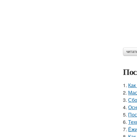
читат
Пос
1.
Как
2.
Мас
3.
Сбо
4.
Осн
5.
Пос
6.
Тех
7.
Ёжи
8.
Как