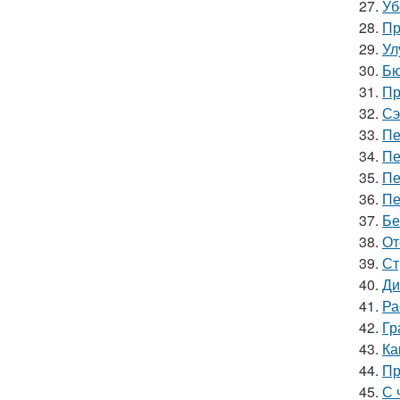
27.
Уб
28.
Пр
29.
Ул
30.
Бю
31.
Пр
32.
Сэ
33.
Пе
34.
Пе
35.
Пе
36.
Пе
37.
Бе
38.
От
39.
Ст
40.
Ди
41.
Ра
42.
Гр
43.
Ка
44.
Пр
45.
С 