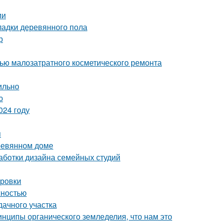
ии
ладки деревянного пола
р
щью малозатратного косметического ремонта
ильно
ю
024 году
я
еревянном доме
аботки дизайна семейных студий
ировки
жностью
дачного участка
инципы органического земледелия, что нам это