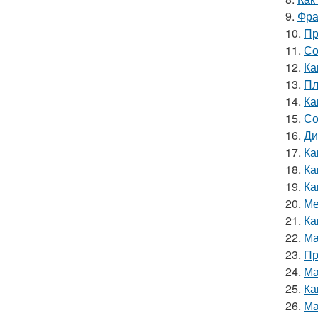
9.
Фра
10.
Пр
11.
Со
12.
Ка
13.
Пл
14.
Ка
15.
Со
16.
Ди
17.
Ка
18.
Ка
19.
Ка
20.
Ме
21.
Ка
22.
Ма
23.
Пр
24.
Ма
25.
Ка
26.
Ма