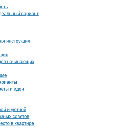
ость
идеальный вариант
вая инструкция
ющих
 для начинающих
оме
варианты
веты и идеи
ной и уютной
езных советов
есто в квартире