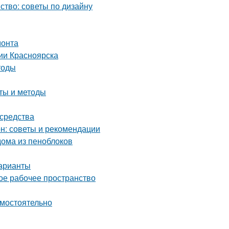
ство: советы по дизайну
монта
ии Красноярска
тоды
еты и методы
 средства
он: советы и рекомендации
ома из пеноблоков
варианты
ое рабочее пространство
амостоятельно