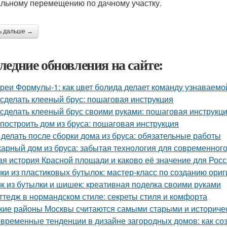
льному перемещению по дачному участку.
ь дальше →
ледние обновления на сайте:
реи Формулы-1: как цвет болида делает команду узнаваемой
 сделать клееный брус: пошаговая инструкция
 сделать клееный брус своими руками: пошаговая инструкц
 построить дом из бруса: пошаговая инструкция
 делать после сборки дома из бруса: обязательные работы
арный дом из бруса: забытая технология для современног
ая история Красной площади и каково её значение для Рос
ки из пластиковых бутылок: мастер-класс по созданию ори
к из бутылки и шишек: креативная поделка своими руками
ттедж в нормандском стиле: секреты стиля и комфорта
кие районы Москвы считаются самыми старыми и историче
временные тенденции в дизайне загородных домов: как со