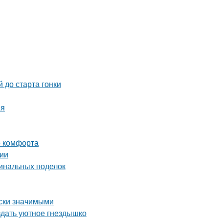
 до старта гонки
ия
о комфорта
сии
гинальных поделок
ски значимыми
здать уютное гнездышко