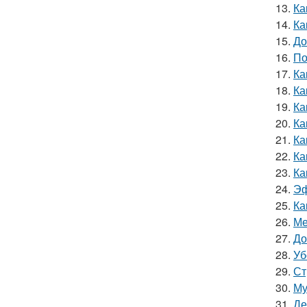
13.
Ка
14.
Ка
15.
До
16.
По
17.
Ка
18.
Ка
19.
Ка
20.
Ка
21.
Ка
22.
Ка
23.
Ка
24.
Эф
25.
Ка
26.
Ме
27.
До
28.
Уб
29.
Ст
30.
Му
31.
Де