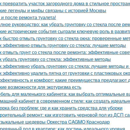
к превратить участок загородного дома в стильное простран
кие легенды и мифы связаны с историей Москвы
 и после ремонта туалета!
лное руководство: как убрать грунтовку со стекла после ре
кие исторические события сыграли ключевую роль в развит
к быстро отмыть грунтовку со стекла окна: проверенные ме
к эффективно отмыть грунтовку со стекла: лучшие методы
к отмыть грунт со стекла после ремонта: эффективные сов
к убрать грунтовку со стекла: эффективные методы
к эффективно убрать грунтовку со стекла: лучшие методы и
к эффективно удалить пятна от грунтовки с пластиковых ок
фективность и комфорт: какие преимущества предлагают д
кие возможности для экотуризма есть
бель для маленького кабинета: как выбрать оптимальные 
машний кабинет в современном стиле: как создать идеальн
орка без проблем: где и как хранить средства для уборки
роительный ремонт: как изготовить черновой пол из ДСП с
зыкальные шедевры Оркестра CAGMO Краснодар
ревянный пол в квартире: как достичь идеального уровня