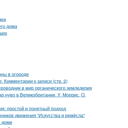
деи
его дома
щих
оны в огороде
 Комментарии к записи (стр. 2)
проводник в мир органического земледелия
р нуво в Великобритании. У. Моррис, О.
ия: простой и понятный подход
нников движения “Искусства и ремёсла”
м доме