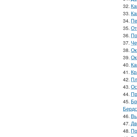
32.
Ка
33.
Ка
34.
Пе
35.
От
36.
По
37.
Че
38.
Ок
39.
Ок
40.
Ка
41.
Кр
42.
Пл
43.
Ос
44.
Пр
45.
Бр
Бердс
46.
Вы
47.
Дв
48.
По