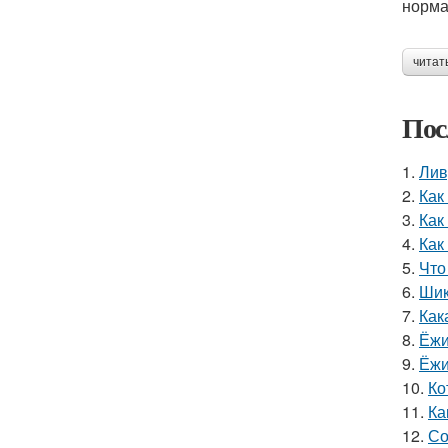
норма
читат
Пос
1.
Лив
2.
Как
3.
Как
4.
Как
5.
Что
6.
Шик
7.
Как
8.
Ёжи
9.
Ёжи
10.
Ко
11.
Ка
12.
Со