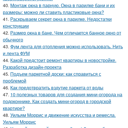
40.
Монтаж окна в парную. Окна в парилке бани и их
размеры: можно ли ставить пластиковые окна?
41.
Раскрываем секрет окна в парилке. Недостатки
конструкции
42.
Размер окна в бане. Чем отличается банное окно от
обычного
43.
Фум лента для отопления можно использовать. Нить
и лента ФУМ
44.
Какой предстоит ремонт квартиры в новостройке.
Разработка дизайн-проекта
45.
Подъем паркетной доски: как справиться с
проблемой
46.
Как предотвратить вздутие паркета от воды
47.
10 полезных товаров для создания мини-огорода на
подоконнике. Как создать мини-огород в городской
квартире?
48.
Уильям Моррис и движение искусства и ремесла.
Уильям Моррис