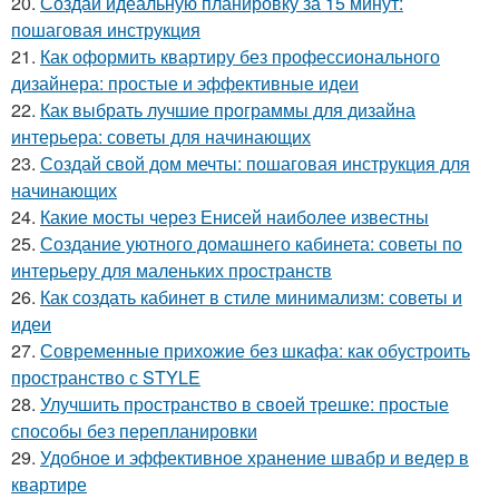
20.
Создай идеальную планировку за 15 минут:
пошаговая инструкция
21.
Как оформить квартиру без профессионального
дизайнера: простые и эффективные идеи
22.
Как выбрать лучшие программы для дизайна
интерьера: советы для начинающих
23.
Создай свой дом мечты: пошаговая инструкция для
начинающих
24.
Какие мосты через Енисей наиболее известны
25.
Создание уютного домашнего кабинета: советы по
интерьеру для маленьких пространств
26.
Как создать кабинет в стиле минимализм: советы и
идеи
27.
Современные прихожие без шкафа: как обустроить
пространство с STYLE
28.
Улучшить пространство в своей трешке: простые
способы без перепланировки
29.
Удобное и эффективное хранение швабр и ведер в
квартире